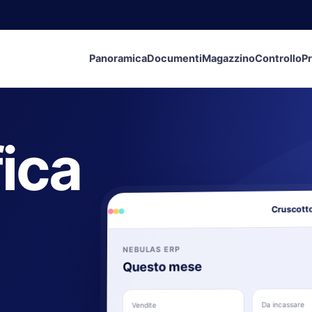
Panoramica
Documenti
Magazzino
Controllo
Pr
fica
Cruscotto
NEBULAS ERP
Questo mese
Da incassare
Vendite