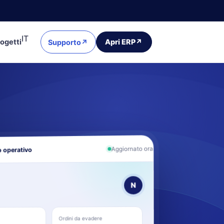
IT
ogetti
Apri ERP
↗
Supporto
↗
Aggiornato ora
 operativo
N
Ordini da evadere