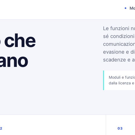
Mo
Le funzioni n
o che
sé condizion
comunicazioni
tano
evasione e di
scadenze e an
Moduli e funzi
dalla licenza e
2
03