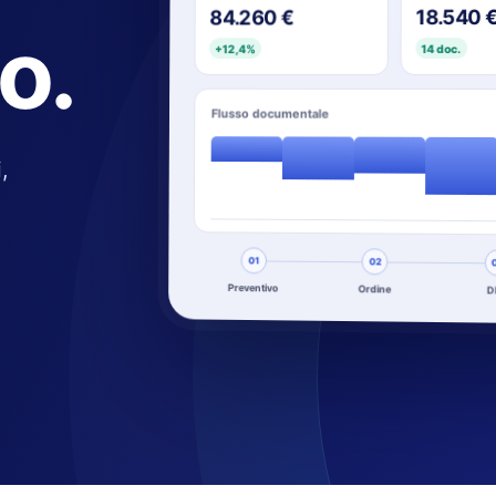
18.540 
84.260 €
lo.
14 doc.
+12,4%
Flusso documentale
,
01
02
Preventivo
Ordine
D