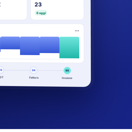
23
€
6 oggi
•••
03
04
05
DT
Fattura
Incasso