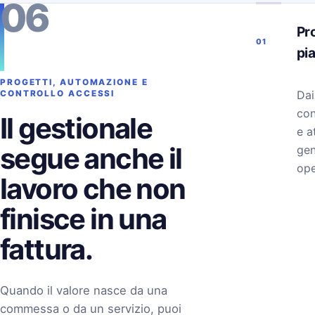
06
Pro
01
pi
PROGETTI, AUTOMAZIONE E
Dai
CONTROLLO ACCESSI
con
Il gestionale
e a
segue anche il
gen
ope
lavoro che non
finisce in una
fattura.
Quando il valore nasce da una
commessa o da un servizio, puoi