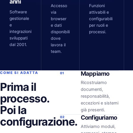
anni
Accesso
Funzioni
Software
via
attivabili e
gestionale
browser
configurabili
e
e dati
per ruoli e
integrazioni
disponibili
processi.
sviluppati
dove
dal 2001.
lavora il
team.
Mappiamo
COME SI ADATTA
01
Ricostruiamo
Prima il
documenti,
processo.
responsabilità,
eccezioni e sistemi
Poi la
già presenti.
Configuriamo
configurazione.
02
Attiviamo moduli,