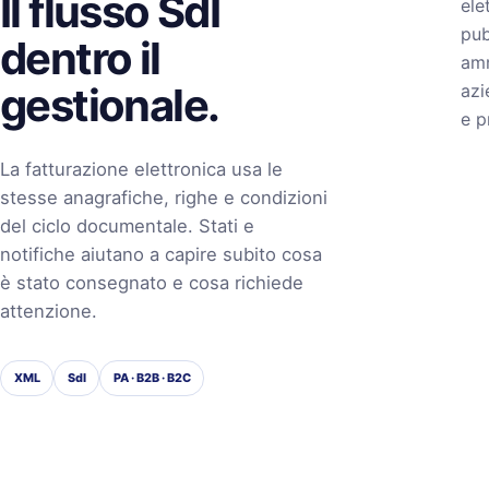
Il flusso SdI
ele
pub
dentro il
amm
gestionale.
azi
e p
La fatturazione elettronica usa le
stesse anagrafiche, righe e condizioni
del ciclo documentale. Stati e
notifiche aiutano a capire subito cosa
è stato consegnato e cosa richiede
attenzione.
XML
SdI
PA · B2B · B2C