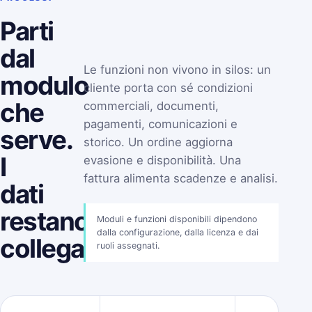
Parti
dal
Le funzioni non vivono in silos: un
modulo
cliente porta con sé condizioni
che
commerciali, documenti,
pagamenti, comunicazioni e
serve.
storico. Un ordine aggiorna
I
evasione e disponibilità. Una
fattura alimenta scadenze e analisi.
dati
restano
Moduli e funzioni disponibili dipendono
dalla configurazione, dalla licenza e dai
collegati.
ruoli assegnati.