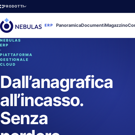
PRODOTTI
Panoramica
Documenti
Magazzino
Con
ERP
NEBULAS
ERP
·
PIATTAFORMA
GESTIONALE
CLOUD
Dall’anagrafica
all’incasso.
Senza