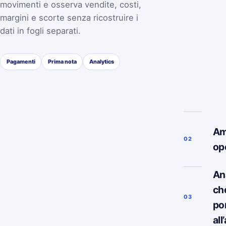
movimenti e osserva vendite, costi,
margini e scorte senza ricostruire i
dati in fogli separati.
Pagamenti
Prima nota
Analytics
Am
02
op
Ana
ch
03
po
all