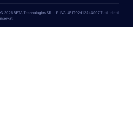
© 2026 BETA Technologies SRL · P. IVA UE IT02412440907.Tutti i diritti
riservati.