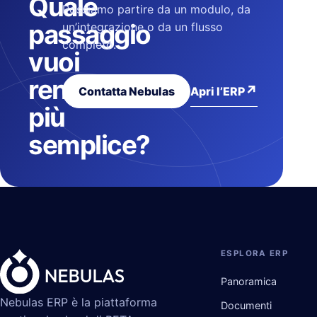
Quale
Possiamo partire da un modulo, da
passaggio
un’integrazione o da un flusso
completo.
vuoi
rendere
↗
Apri l’ERP
Contatta Nebulas
più
semplice?
ESPLORA ERP
Panoramica
Nebulas ERP è la piattaforma
Documenti