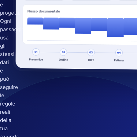
e
Flusso documentale
progetti.
Ogni
passaggio
usa
gli
01
02
03
stessi
04
Preventivo
Ordine
DDT
Fattura
dati
e
può
seguire
le
regole
reali
della
tua
azienda.