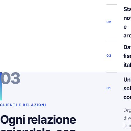
Sta
not
02
e
ar
Da
fis
03
ita
03
Un
sc
01
co
CLIENTI E RELAZIONI
Org
Ogni relazione
div
le 