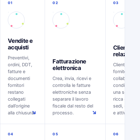
01
02
03
Vendite e
acquisti
Clienti e
relazioni
Preventivi,
Fatturazione
ordini, DDT,
Clienti, lead,
elettronica
fatture e
fornitori e
documenti
Crea, invia, ricevi e
collaboratori
fornitori
controlla le fatture
condividono
restano
elettroniche senza
una scheda
collegati
separare il lavoro
ricca di conta
dall’origine
fiscale dal resto del
sedi, docume
↘
↘
alla chiusura.
processo.
e attività.
04
05
06