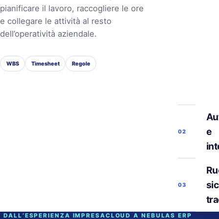
pianificare il lavoro, raccogliere le ore
e collegare le attività al resto
dell’operatività aziendale.
WBS
Timesheet
Regole
Au
e
02
in
Ruo
si
03
tra
DALL’ESPERIENZA IMPRESACLOUD A NEBULAS ERP