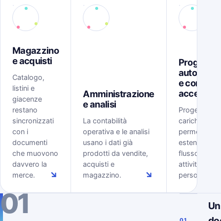
Magazzino
e acquisti
Progetti,
automazi
Catalogo,
e controll
listini e
accessi
Amministrazione
giacenze
e analisi
restano
Progetti, tem
sincronizzati
La contabilità
carichi, rego
con i
operativa e le analisi
permessi
documenti
usano i dati già
estendono il
che muovono
prodotti da vendite,
flusso ERP al
davvero la
acquisti e
attività delle
↘
↘
merce.
magazzino.
persone.
01
Un
do
01