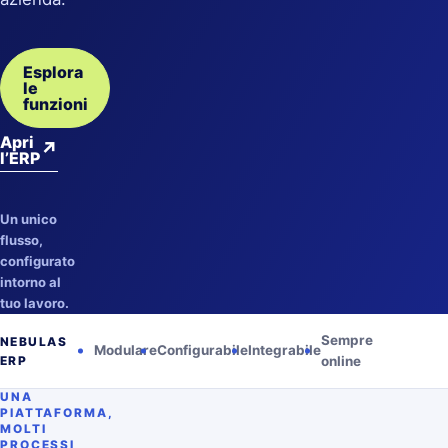
Esplora
le
funzioni
Apri
↗
l’ERP
Un unico
flusso,
configurato
intorno al
tuo lavoro.
Sempre
NEBULAS
Modulare
Configurabile
Integrabile
ERP
online
UNA
PIATTAFORMA,
MOLTI
PROCESSI