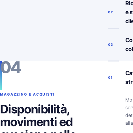
Ri
e s
02
cli
Co
03
co
04
Ca
01
st
MAGAZZINO E ACQUISTI
Mod
Disponibilità,
ser
det
movimenti ed
alla