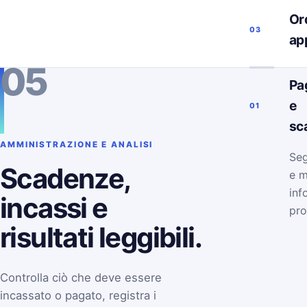
Ord
03
ap
05
Pa
e
01
sc
AMMINISTRAZIONE E ANALISI
Seg
Scadenze,
e m
inf
incassi e
pro
risultati leggibili.
Controlla ciò che deve essere
incassato o pagato, registra i