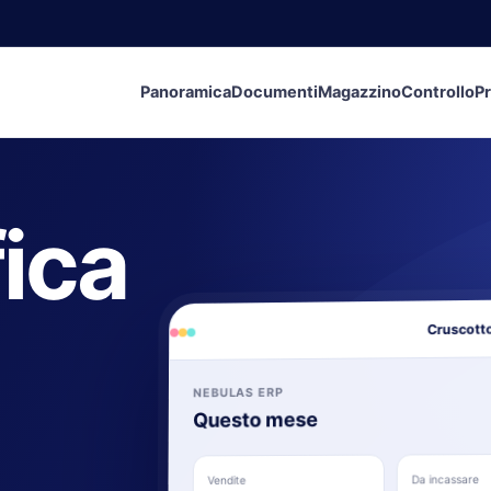
Panoramica
Documenti
Magazzino
Controllo
Pr
fica
Cruscotto
NEBULAS ERP
Questo mese
Da incassare
Vendite