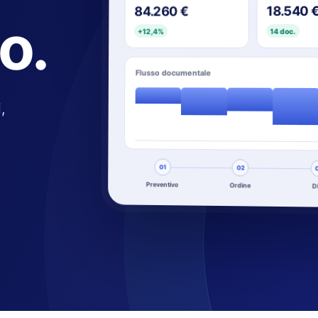
18.540 
84.260 €
lo.
14 doc.
+12,4%
Flusso documentale
,
01
02
Preventivo
Ordine
D