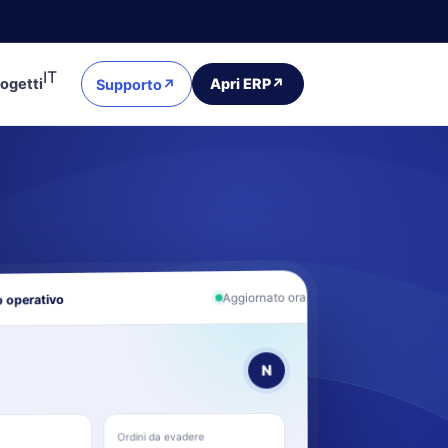
IT
ogetti
Apri ERP
↗
Supporto
↗
Aggiornato ora
 operativo
N
Ordini da evadere