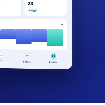
23
€
6 oggi
•••
03
04
05
DT
Fattura
Incasso