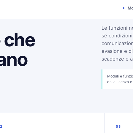
Mo
Le funzioni n
o che
sé condizion
comunicazioni
tano
evasione e di
scadenze e an
Moduli e funzi
dalla licenza e
2
03