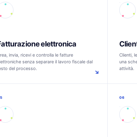
Fatturazione elettronica
Client
rea, invia, ricevi e controlla le fatture
Clienti, 
lettroniche senza separare il lavoro fiscale dal
una sche
esto del processo.
attività.
↘
5
06