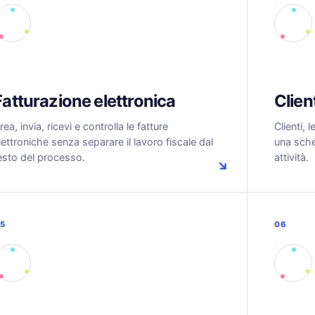
Fatturazione elettronica
Client
rea, invia, ricevi e controlla le fatture
Clienti, 
lettroniche senza separare il lavoro fiscale dal
una sche
esto del processo.
attività.
↘
5
06