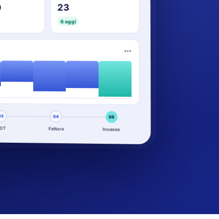
23
0
6 oggi
•••
03
04
05
DT
Fattura
Incasso