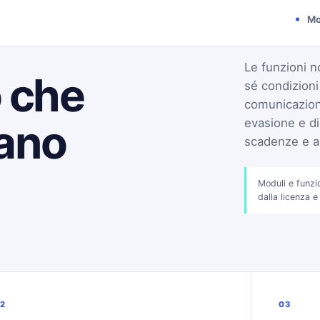
Mo
Le funzioni n
o che
sé condizion
comunicazioni
tano
evasione e di
scadenze e an
Moduli e funzi
dalla licenza e
2
03