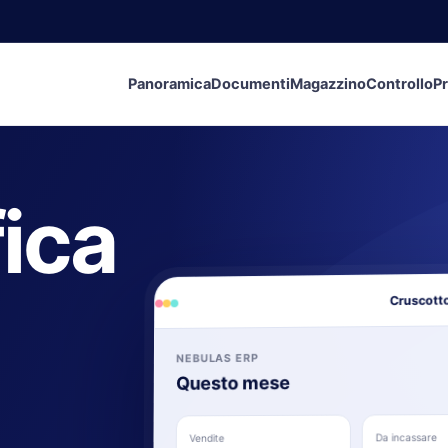
Panoramica
Documenti
Magazzino
Controllo
Pr
fica
Cruscotto
NEBULAS ERP
Questo mese
Da incassare
Vendite