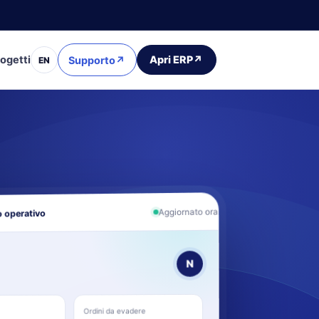
ogetti
Apri ERP
↗
Supporto
↗
EN
Aggiornato ora
 operativo
N
Ordini da evadere