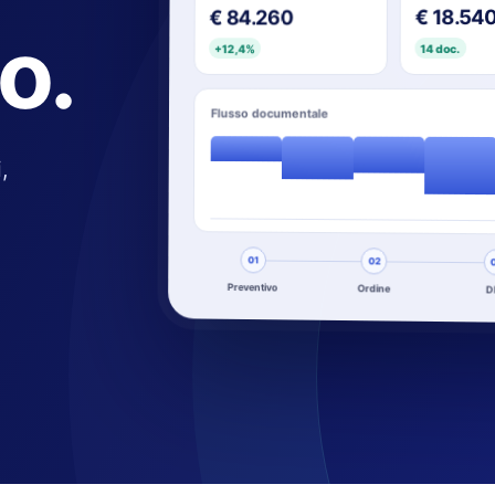
€ 18.54
€ 84.260
lo.
14 doc.
+12,4%
Flusso documentale
,
01
02
Preventivo
Ordine
D