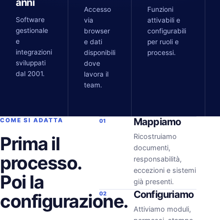
anni
Accesso
Funzioni
Software
via
attivabili e
gestionale
browser
configurabili
e
e dati
per ruoli e
integrazioni
disponibili
processi.
sviluppati
dove
dal 2001.
lavora il
team.
Mappiamo
COME SI ADATTA
01
Ricostruiamo
Prima il
documenti,
processo.
responsabilità,
eccezioni e sistemi
Poi la
già presenti.
Configuriamo
configurazione.
02
Attiviamo moduli,