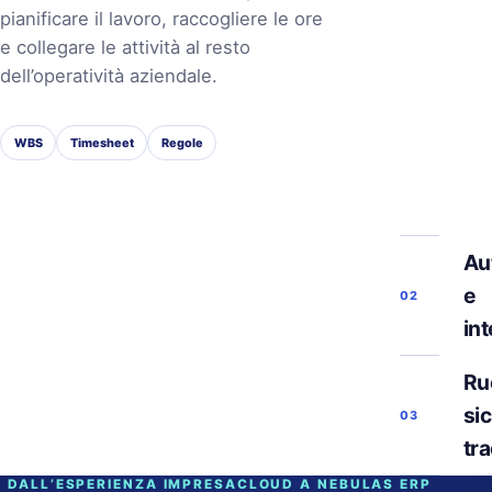
pianificare il lavoro, raccogliere le ore
e collegare le attività al resto
dell’operatività aziendale.
WBS
Timesheet
Regole
Au
e
02
in
Ruo
si
03
tra
DALL’ESPERIENZA IMPRESACLOUD A NEBULAS ERP