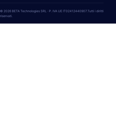
© 2026 BETA Technologies SRL · P. IVA UE IT02412440907.Tutti i diritti
riservati.