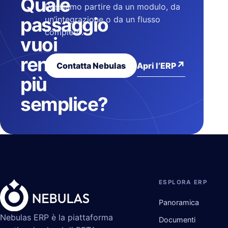
Quale
Possiamo partire da un modulo, da
passaggio
un’integrazione o da un flusso
completo.
vuoi
rendere
↗
Apri l’ERP
Contatta Nebulas
più
semplice?
ESPLORA ERP
Panoramica
Nebulas ERP è la piattaforma
Documenti