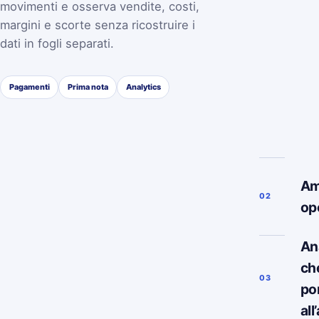
movimenti e osserva vendite, costi,
margini e scorte senza ricostruire i
dati in fogli separati.
Pagamenti
Prima nota
Analytics
Am
02
op
Ana
ch
03
po
all