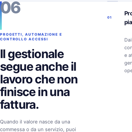
06
Pro
01
pi
PROGETTI, AUTOMAZIONE E
Dai
CONTROLLO ACCESSI
con
Il gestionale
e a
segue anche il
gen
ope
lavoro che non
finisce in una
fattura.
Quando il valore nasce da una
commessa o da un servizio, puoi