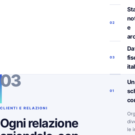
Sta
not
02
e
ar
Da
fis
03
ita
03
Un
sc
01
co
CLIENTI E RELAZIONI
Org
Ogni relazione
div
le 