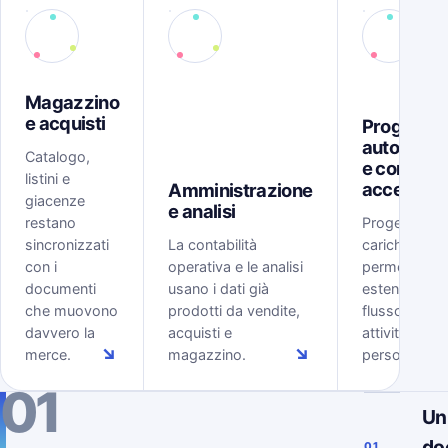
Magazzino
e acquisti
Progetti,
automazi
Catalogo,
e controll
listini e
accessi
Amministrazione
giacenze
e analisi
restano
Progetti, tem
sincronizzati
La contabilità
carichi, rego
con i
operativa e le analisi
permessi
documenti
usano i dati già
estendono il
che muovono
prodotti da vendite,
flusso ERP al
davvero la
acquisti e
attività delle
↘
↘
merce.
magazzino.
persone.
01
Un
do
01