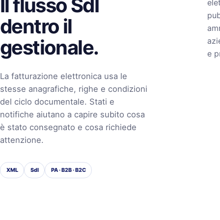
Il flusso SdI
ele
pub
dentro il
amm
gestionale.
azi
e p
La fatturazione elettronica usa le
stesse anagrafiche, righe e condizioni
del ciclo documentale. Stati e
notifiche aiutano a capire subito cosa
è stato consegnato e cosa richiede
attenzione.
XML
SdI
PA · B2B · B2C