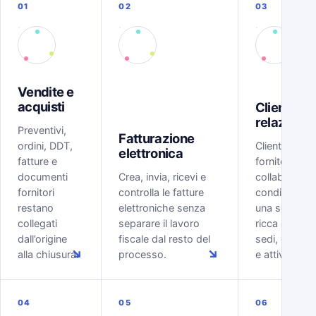
01
02
03
Vendite e
acquisti
Clienti e
relazioni
Preventivi,
Fatturazione
ordini, DDT,
Clienti, lead,
elettronica
fatture e
fornitori e
documenti
Crea, invia, ricevi e
collaboratori
fornitori
controlla le fatture
condividono
restano
elettroniche senza
una scheda
collegati
separare il lavoro
ricca di conta
dall’origine
fiscale dal resto del
sedi, docume
↘
↘
alla chiusura.
processo.
e attività.
04
05
06