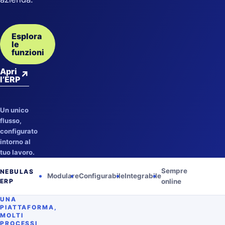
Esplora
le
funzioni
Apri
↗
l’ERP
Un unico
flusso,
configurato
intorno al
tuo lavoro.
Sempre
NEBULAS
Modulare
Configurabile
Integrabile
ERP
online
UNA
PIATTAFORMA,
MOLTI
PROCESSI