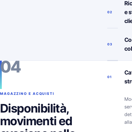
Ri
e s
02
cli
Co
03
co
04
Ca
01
st
MAGAZZINO E ACQUISTI
Mod
Disponibilità,
ser
det
movimenti ed
alla