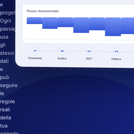
e
Flusso documentale
progetti.
Ogni
passaggio
usa
gli
01
02
03
stessi
04
Preventivo
Ordine
DDT
Fattura
dati
e
può
seguire
le
regole
reali
della
tua
azienda.