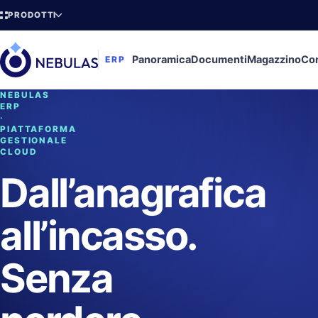
PRODOTTI
Panoramica
Documenti
Magazzino
Con
ERP
NEBULAS
ERP
·
PIATTAFORMA
GESTIONALE
CLOUD
Dall’anagrafica
all’incasso.
Senza