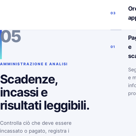
Ord
03
ap
05
Pa
e
01
sc
AMMINISTRAZIONE E ANALISI
Seg
Scadenze,
e m
inf
incassi e
pro
risultati leggibili.
Controlla ciò che deve essere
incassato o pagato, registra i