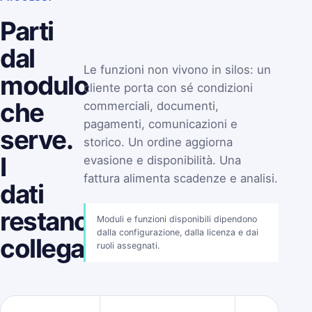
Parti
dal
Le funzioni non vivono in silos: un
modulo
cliente porta con sé condizioni
che
commerciali, documenti,
pagamenti, comunicazioni e
serve.
storico. Un ordine aggiorna
I
evasione e disponibilità. Una
fattura alimenta scadenze e analisi.
dati
restano
Moduli e funzioni disponibili dipendono
dalla configurazione, dalla licenza e dai
collegati.
ruoli assegnati.