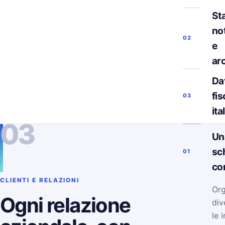
Sta
not
02
e
ar
Da
fis
03
ita
03
Un
sc
01
co
CLIENTI E RELAZIONI
Org
Ogni relazione
div
le 