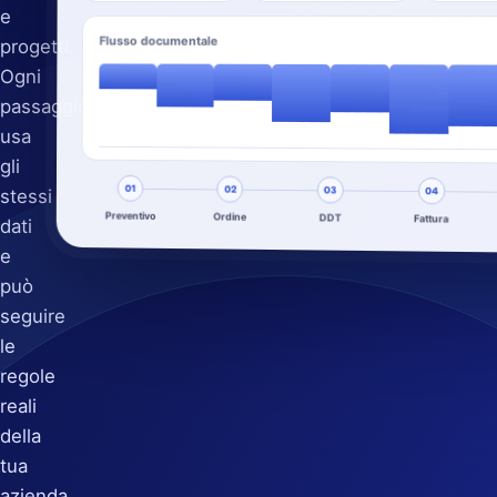
e
Flusso documentale
progetti.
Ogni
passaggio
usa
gli
01
02
03
stessi
04
Preventivo
Ordine
DDT
Fattura
dati
e
può
seguire
le
regole
reali
della
tua
azienda.