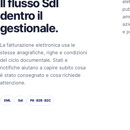
Il flusso SdI
ele
pub
dentro il
amm
gestionale.
azi
e p
La fatturazione elettronica usa le
stesse anagrafiche, righe e condizioni
del ciclo documentale. Stati e
notifiche aiutano a capire subito cosa
è stato consegnato e cosa richiede
attenzione.
XML
SdI
PA · B2B · B2C