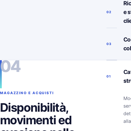
Ri
e s
02
cli
Co
03
co
04
Ca
01
st
MAGAZZINO E ACQUISTI
Mod
Disponibilità,
ser
det
movimenti ed
alla