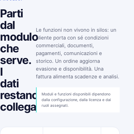
Parti
dal
Le funzioni non vivono in silos: un
modulo
cliente porta con sé condizioni
che
commerciali, documenti,
pagamenti, comunicazioni e
serve.
storico. Un ordine aggiorna
I
evasione e disponibilità. Una
fattura alimenta scadenze e analisi.
dati
restano
Moduli e funzioni disponibili dipendono
dalla configurazione, dalla licenza e dai
collegati.
ruoli assegnati.