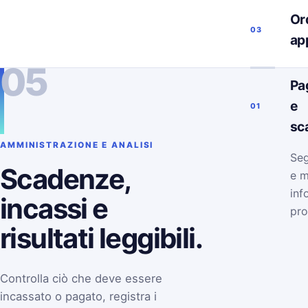
Ord
03
ap
05
Pa
e
01
sc
AMMINISTRAZIONE E ANALISI
Seg
Scadenze,
e m
inf
incassi e
pro
risultati leggibili.
Controlla ciò che deve essere
incassato o pagato, registra i