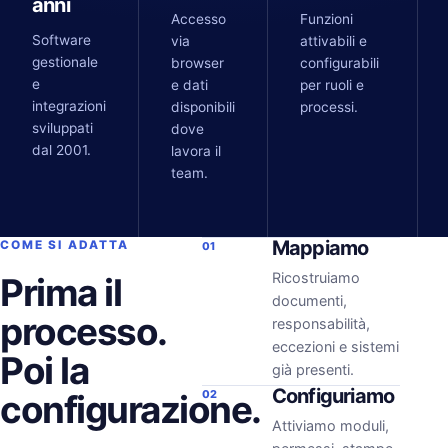
anni
Accesso
Funzioni
Software
via
attivabili e
gestionale
browser
configurabili
e
e dati
per ruoli e
integrazioni
disponibili
processi.
sviluppati
dove
dal 2001.
lavora il
team.
Mappiamo
COME SI ADATTA
01
Ricostruiamo
Prima il
documenti,
processo.
responsabilità,
eccezioni e sistemi
Poi la
già presenti.
Configuriamo
configurazione.
02
Attiviamo moduli,