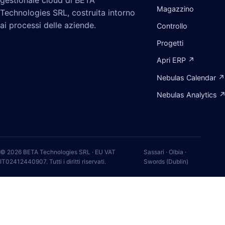
gestionale cloud di BETA
Magazzino
Technologies SRL, costruita intorno
ai processi delle aziende.
Controllo
Progetti
Apri ERP ↗
Nebulas Calendar ↗
Nebulas Analytics 
© 2026 BETA Technologies SRL · EU VAT
Sassari · Olbia ·
IT02412440907. Tutti i diritti riservati.
Swords (Dublin)