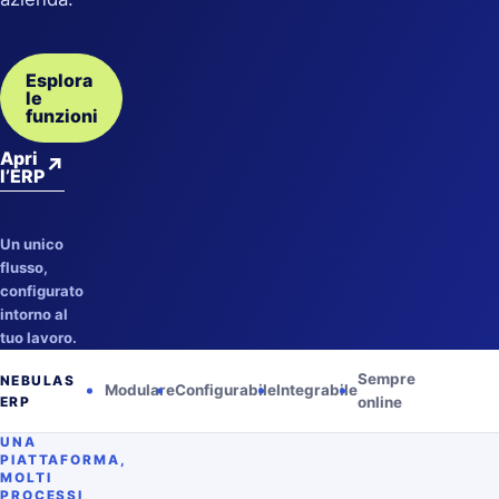
Esplora
le
funzioni
Apri
↗
l’ERP
Un unico
flusso,
configurato
intorno al
tuo lavoro.
Sempre
NEBULAS
Modulare
Configurabile
Integrabile
ERP
online
UNA
PIATTAFORMA,
MOLTI
PROCESSI