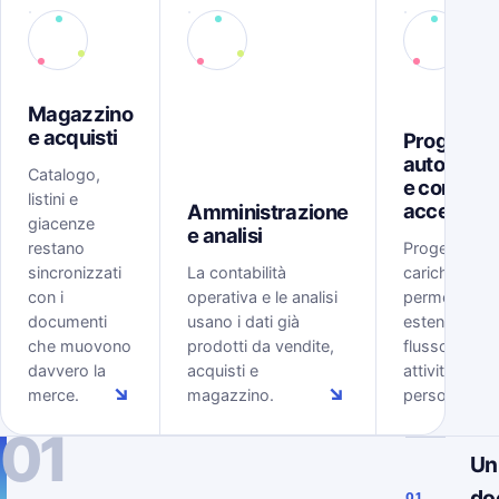
Magazzino
e acquisti
Progetti,
automazi
Catalogo,
e controll
listini e
accessi
Amministrazione
giacenze
e analisi
restano
Progetti, tem
sincronizzati
La contabilità
carichi, rego
con i
operativa e le analisi
permessi
documenti
usano i dati già
estendono il
che muovono
prodotti da vendite,
flusso ERP al
davvero la
acquisti e
attività delle
↘
↘
merce.
magazzino.
persone.
01
Un
do
01