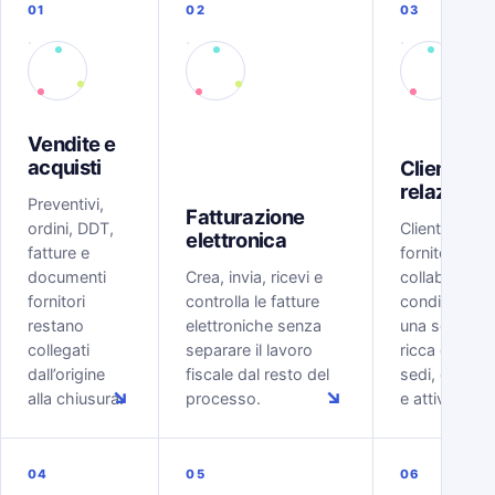
01
02
03
Vendite e
acquisti
Clienti e
relazioni
Preventivi,
Fatturazione
ordini, DDT,
Clienti, lead,
elettronica
fatture e
fornitori e
documenti
Crea, invia, ricevi e
collaboratori
fornitori
controlla le fatture
condividono
restano
elettroniche senza
una scheda
collegati
separare il lavoro
ricca di conta
dall’origine
fiscale dal resto del
sedi, docume
↘
↘
alla chiusura.
processo.
e attività.
04
05
06