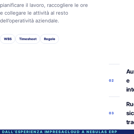
pianificare il lavoro, raccogliere le ore
e collegare le attività al resto
dell’operatività aziendale.
WBS
Timesheet
Regole
Au
e
02
in
Ruo
si
03
tra
DALL’ESPERIENZA IMPRESACLOUD A NEBULAS ERP