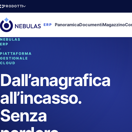
PRODOTTI
Panoramica
Documenti
Magazzino
Con
ERP
NEBULAS
ERP
·
PIATTAFORMA
GESTIONALE
CLOUD
Dall’anagrafica
all’incasso.
Senza