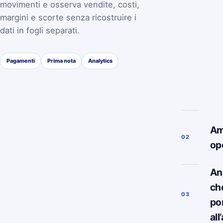
movimenti e osserva vendite, costi,
margini e scorte senza ricostruire i
dati in fogli separati.
Pagamenti
Prima nota
Analytics
Am
02
op
Ana
ch
03
po
all