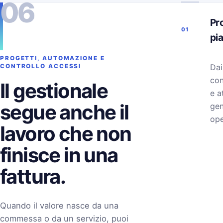
06
Pro
01
pi
PROGETTI, AUTOMAZIONE E
Dai
CONTROLLO ACCESSI
con
Il gestionale
e a
segue anche il
gen
ope
lavoro che non
finisce in una
fattura.
Quando il valore nasce da una
commessa o da un servizio, puoi