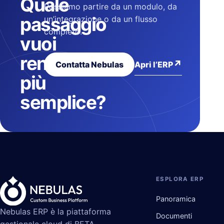
Quale
Possiamo partire da un modulo, da
passaggio
un’integrazione o da un flusso
completo.
vuoi
rendere
↗
Apri l’ERP
Contatta Nebulas
più
semplice?
ESPLORA ERP
Panoramica
Nebulas ERP è la piattaforma
Documenti