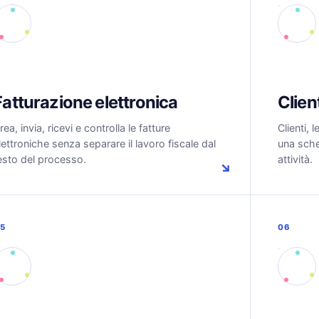
Fatturazione elettronica
Client
rea, invia, ricevi e controlla le fatture
Clienti, 
lettroniche senza separare il lavoro fiscale dal
una sche
esto del processo.
attività.
↘
5
06