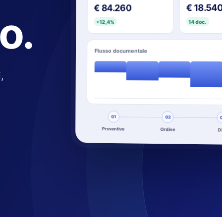
€ 18.54
€ 84.260
lo.
14 doc.
+12,4%
Flusso documentale
,
01
02
Preventivo
Ordine
D