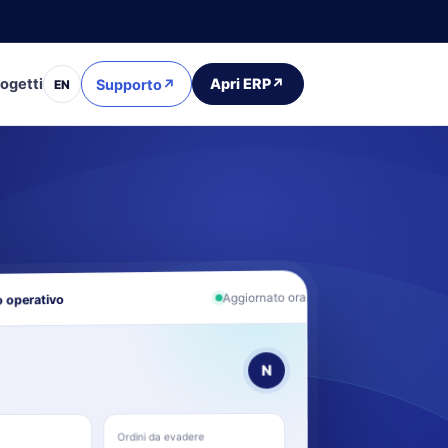
ogetti
Apri ERP
↗
Supporto
↗
EN
Aggiornato ora
 operativo
N
Ordini da evadere