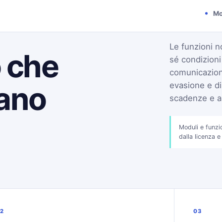
Mo
Le funzioni n
o che
sé condizion
comunicazioni
tano
evasione e di
scadenze e an
Moduli e funzi
dalla licenza e
2
03