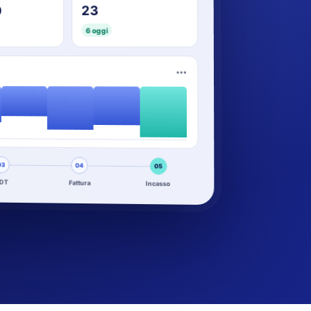
23
0
6 oggi
•••
03
04
05
DT
Fattura
Incasso