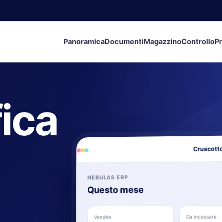
Panoramica
Documenti
Magazzino
Controllo
Pr
fica
Cruscotto
NEBULAS ERP
Questo mese
Da incassare
Vendite