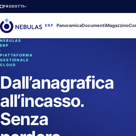
PRODOTTI
Panoramica
Documenti
Magazzino
Con
ERP
NEBULAS
ERP
·
PIATTAFORMA
GESTIONALE
CLOUD
Dall’anagrafica
all’incasso.
Senza