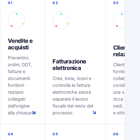
01
02
03
Vendite e
acquisti
Clienti e
relazioni
Preventivi,
Fatturazione
ordini, DDT,
Clienti, lead,
elettronica
fatture e
fornitori e
documenti
Crea, invia, ricevi e
collaboratori
fornitori
controlla le fatture
condividono
restano
elettroniche senza
una scheda
collegati
separare il lavoro
ricca di conta
dall’origine
fiscale dal resto del
sedi, docume
↘
↘
alla chiusura.
processo.
e attività.
04
05
06