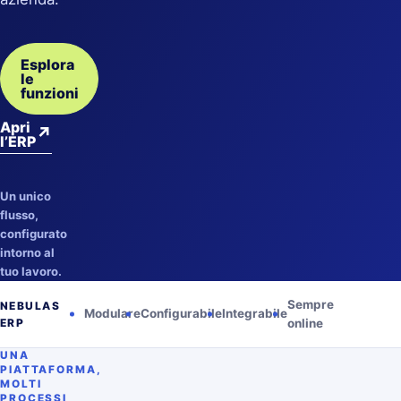
Esplora
le
funzioni
Apri
↗
l’ERP
Un unico
flusso,
configurato
intorno al
tuo lavoro.
Sempre
NEBULAS
Modulare
Configurabile
Integrabile
ERP
online
UNA
PIATTAFORMA,
MOLTI
PROCESSI