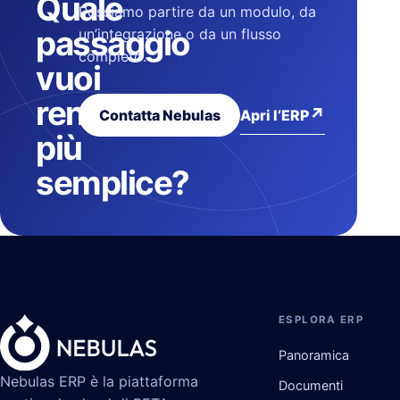
Quale
Possiamo partire da un modulo, da
passaggio
un’integrazione o da un flusso
completo.
vuoi
rendere
↗
Apri l’ERP
Contatta Nebulas
più
semplice?
ESPLORA ERP
Panoramica
Nebulas ERP è la piattaforma
Documenti