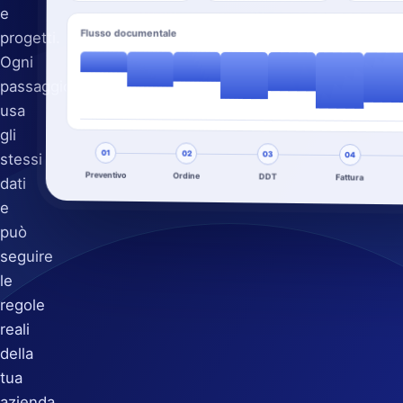
e
Flusso documentale
progetti.
Ogni
passaggio
usa
gli
01
02
03
stessi
04
Preventivo
Ordine
DDT
Fattura
dati
e
può
seguire
le
regole
reali
della
tua
azienda.