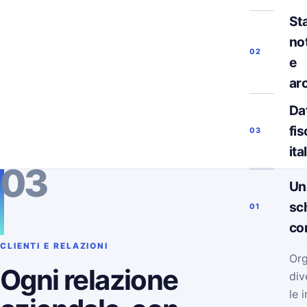
Sta
not
02
e
ar
Da
fis
03
ita
03
Un
sc
01
co
CLIENTI E RELAZIONI
Org
Ogni relazione
div
le 