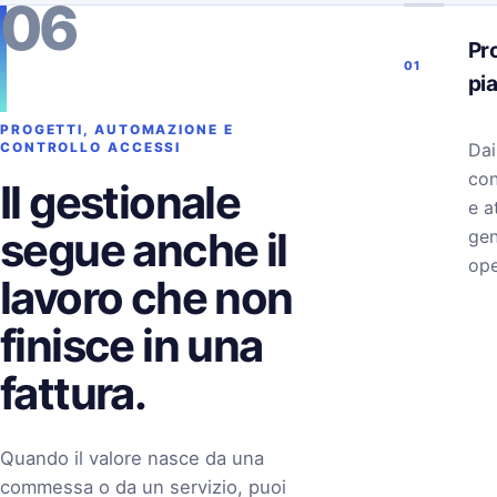
06
Pro
01
pi
PROGETTI, AUTOMAZIONE E
Dai
CONTROLLO ACCESSI
con
Il gestionale
e a
segue anche il
gen
ope
lavoro che non
finisce in una
fattura.
Quando il valore nasce da una
commessa o da un servizio, puoi