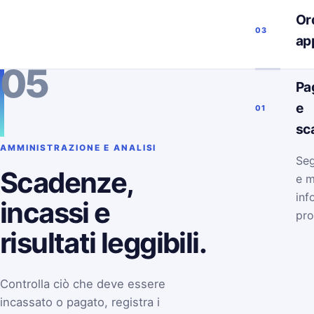
Ord
03
ap
05
Pa
e
01
sc
AMMINISTRAZIONE E ANALISI
Seg
Scadenze,
e m
inf
incassi e
pro
risultati leggibili.
Controlla ciò che deve essere
incassato o pagato, registra i