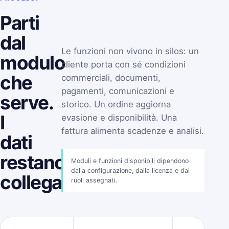
Parti
dal
Le funzioni non vivono in silos: un
modulo
cliente porta con sé condizioni
che
commerciali, documenti,
pagamenti, comunicazioni e
serve.
storico. Un ordine aggiorna
I
evasione e disponibilità. Una
fattura alimenta scadenze e analisi.
dati
restano
Moduli e funzioni disponibili dipendono
dalla configurazione, dalla licenza e dai
collegati.
ruoli assegnati.