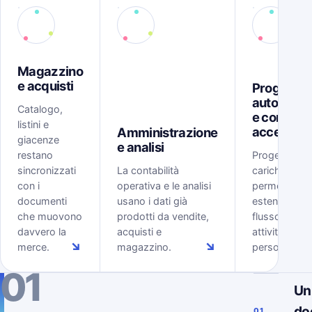
Magazzino
e acquisti
Progetti,
automazi
Catalogo,
e controll
listini e
accessi
Amministrazione
giacenze
e analisi
restano
Progetti, tem
sincronizzati
La contabilità
carichi, rego
con i
operativa e le analisi
permessi
documenti
usano i dati già
estendono il
che muovono
prodotti da vendite,
flusso ERP al
davvero la
acquisti e
attività delle
↘
↘
merce.
magazzino.
persone.
01
Un
do
01