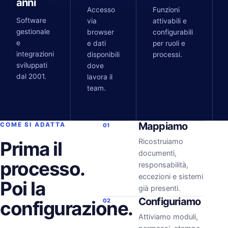
anni
Accesso
Funzioni
Software
via
attivabili e
gestionale
browser
configurabili
e
e dati
per ruoli e
integrazioni
disponibili
processi.
sviluppati
dove
dal 2001.
lavora il
team.
Mappiamo
COME SI ADATTA
01
Ricostruiamo
Prima il
documenti,
processo.
responsabilità,
eccezioni e sistemi
Poi la
già presenti.
Configuriamo
configurazione.
02
Attiviamo moduli,