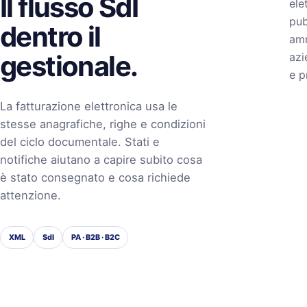
Il flusso SdI
ele
pub
dentro il
amm
gestionale.
azi
e p
La fatturazione elettronica usa le
stesse anagrafiche, righe e condizioni
del ciclo documentale. Stati e
notifiche aiutano a capire subito cosa
è stato consegnato e cosa richiede
attenzione.
XML
SdI
PA · B2B · B2C