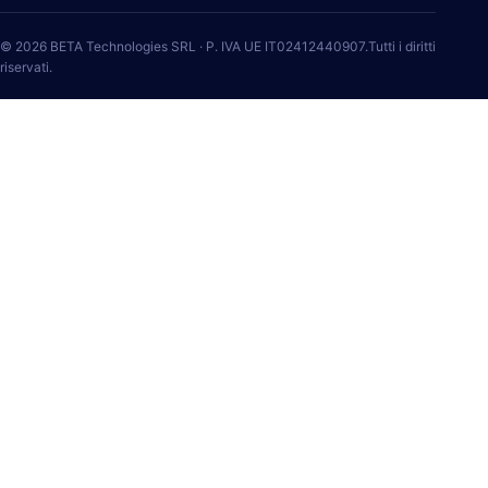
© 2026 BETA Technologies SRL · P. IVA UE IT02412440907.Tutti i diritti
riservati.