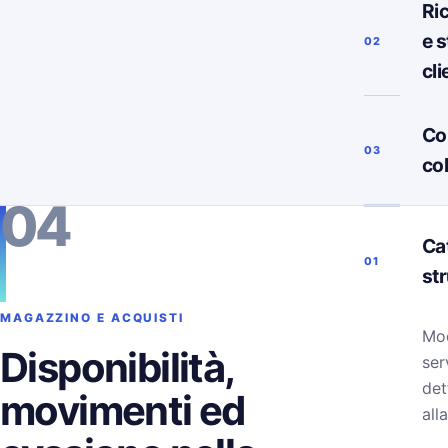
Ri
e s
02
cli
Co
03
co
04
Ca
01
st
MAGAZZINO E ACQUISTI
Mod
Disponibilità,
ser
det
movimenti ed
alla