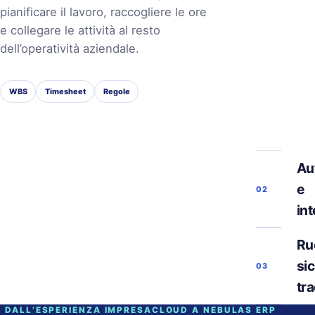
pianificare il lavoro, raccogliere le ore
e collegare le attività al resto
dell’operatività aziendale.
WBS
Timesheet
Regole
Au
e
02
in
Ruo
si
03
tra
DALL’ESPERIENZA IMPRESACLOUD A NEBULAS ERP