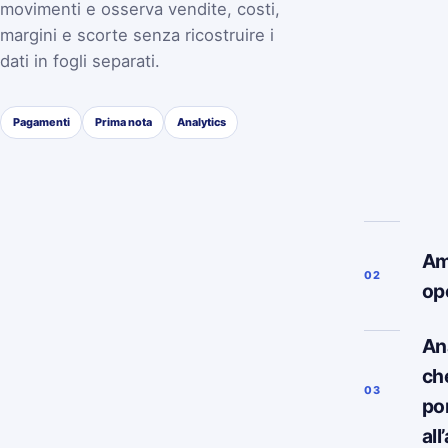
movimenti e osserva vendite, costi,
margini e scorte senza ricostruire i
dati in fogli separati.
Pagamenti
Prima nota
Analytics
Am
02
op
Ana
ch
03
po
all