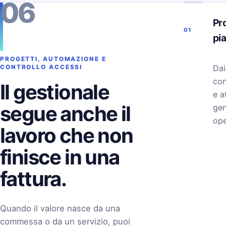
06
Pro
01
pi
PROGETTI, AUTOMAZIONE E
Dai
CONTROLLO ACCESSI
con
Il gestionale
e a
segue anche il
gen
ope
lavoro che non
finisce in una
fattura.
Quando il valore nasce da una
commessa o da un servizio, puoi