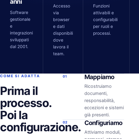
anni
Accesso
Funzioni
Software
via
attivabili e
gestionale
browser
configurabili
e
e dati
per ruoli e
integrazioni
disponibili
processi.
sviluppati
dove
dal 2001.
lavora il
team.
Mappiamo
COME SI ADATTA
01
Ricostruiamo
Prima il
documenti,
processo.
responsabilità,
eccezioni e sistemi
Poi la
già presenti.
Configuriamo
configurazione.
02
Attiviamo moduli,