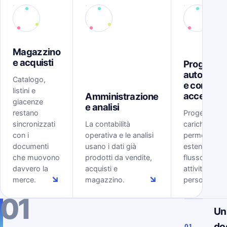
Magazzino
e acquisti
Progetti,
automazi
Catalogo,
e controll
listini e
accessi
Amministrazione
giacenze
e analisi
restano
Progetti, tem
sincronizzati
La contabilità
carichi, rego
con i
operativa e le analisi
permessi
documenti
usano i dati già
estendono il
che muovono
prodotti da vendite,
flusso ERP al
davvero la
acquisti e
attività delle
↘
↘
merce.
magazzino.
persone.
01
Un
do
01