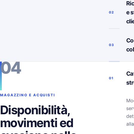
Ri
e s
02
cli
Co
03
co
04
Ca
01
st
MAGAZZINO E ACQUISTI
Mod
Disponibilità,
ser
det
movimenti ed
alla