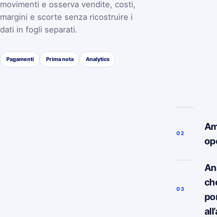
movimenti e osserva vendite, costi,
margini e scorte senza ricostruire i
dati in fogli separati.
Pagamenti
Prima nota
Analytics
Am
02
op
Ana
ch
03
po
all