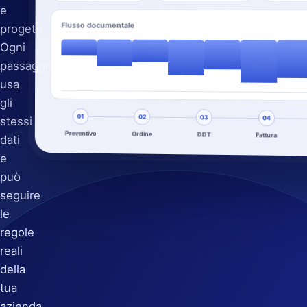
e
Flusso documentale
progetti.
Ogni
passaggio
usa
gli
01
02
03
stessi
04
Preventivo
Ordine
DDT
Fattura
dati
e
può
seguire
le
regole
reali
della
tua
azienda.