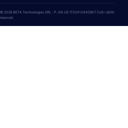
© 2026 BETA Technologies SRL · P. IVA UE IT02412440907.Tutti i diritti
riservati.