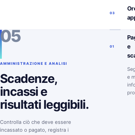
Ord
03
ap
05
Pa
e
01
sc
AMMINISTRAZIONE E ANALISI
Seg
Scadenze,
e m
inf
incassi e
pro
risultati leggibili.
Controlla ciò che deve essere
incassato o pagato, registra i