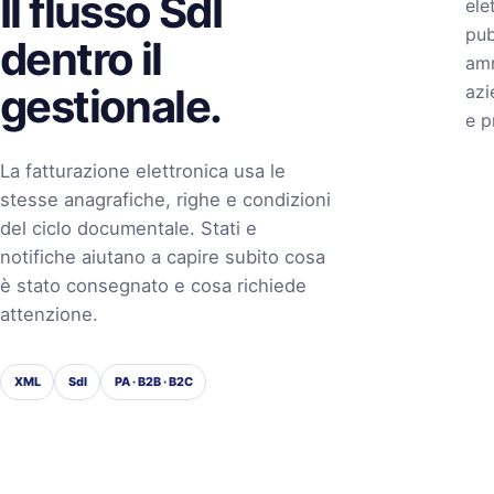
Il flusso SdI
ele
pub
dentro il
amm
gestionale.
azi
e p
La fatturazione elettronica usa le
stesse anagrafiche, righe e condizioni
del ciclo documentale. Stati e
notifiche aiutano a capire subito cosa
è stato consegnato e cosa richiede
attenzione.
XML
SdI
PA · B2B · B2C