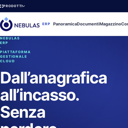
PRODOTTI
Panoramica
Documenti
Magazzino
Con
ERP
NEBULAS
ERP
·
PIATTAFORMA
GESTIONALE
CLOUD
Dall’anagrafica
all’incasso.
Senza