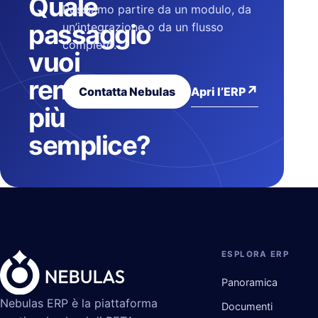
Quale
Possiamo partire da un modulo, da
passaggio
un’integrazione o da un flusso
completo.
vuoi
rendere
↗
Apri l’ERP
Contatta Nebulas
più
semplice?
ESPLORA ERP
Panoramica
Nebulas ERP è la piattaforma
Documenti