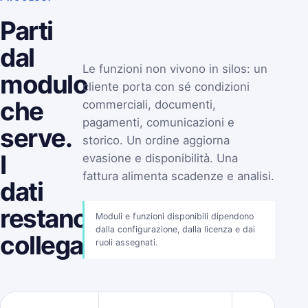
Parti
dal
Le funzioni non vivono in silos: un
modulo
cliente porta con sé condizioni
che
commerciali, documenti,
pagamenti, comunicazioni e
serve.
storico. Un ordine aggiorna
I
evasione e disponibilità. Una
fattura alimenta scadenze e analisi.
dati
restano
Moduli e funzioni disponibili dipendono
dalla configurazione, dalla licenza e dai
collegati.
ruoli assegnati.