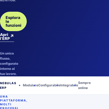
Esplora
le
funzioni
Apri
↗
l’ERP
Un unico
flusso,
configurato
intorno al
tuo lavoro.
Sempre
NEBULAS
Modulare
Configurabile
Integrabile
ERP
online
UNA
PIATTAFORMA,
MOLTI
PROCESSI