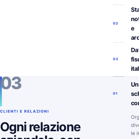
Sta
not
02
e
ar
Da
fis
03
ita
03
Un
sc
01
co
CLIENTI E RELAZIONI
Org
Ogni relazione
div
le 