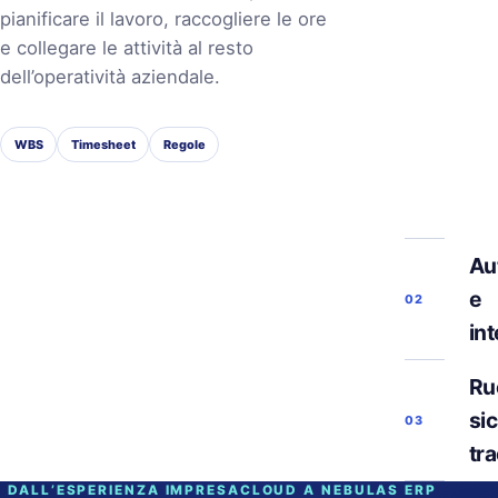
pianificare il lavoro, raccogliere le ore
e collegare le attività al resto
dell’operatività aziendale.
WBS
Timesheet
Regole
Au
e
02
in
Ruo
si
03
tra
DALL’ESPERIENZA IMPRESACLOUD A NEBULAS ERP