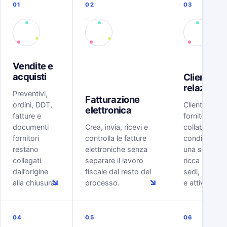
01
02
03
Vendite e
acquisti
Clienti e
relazioni
Preventivi,
Fatturazione
ordini, DDT,
Clienti, lead,
elettronica
fatture e
fornitori e
documenti
Crea, invia, ricevi e
collaboratori
fornitori
controlla le fatture
condividono
restano
elettroniche senza
una scheda
collegati
separare il lavoro
ricca di conta
dall’origine
fiscale dal resto del
sedi, docume
↘
↘
alla chiusura.
processo.
e attività.
04
05
06