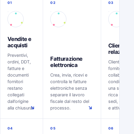
01
02
03
Vendite e
acquisti
Clienti e
relazioni
Preventivi,
Fatturazione
ordini, DDT,
Clienti, lead,
elettronica
fatture e
fornitori e
documenti
Crea, invia, ricevi e
collaboratori
fornitori
controlla le fatture
condividono
restano
elettroniche senza
una scheda
collegati
separare il lavoro
ricca di conta
dall’origine
fiscale dal resto del
sedi, docume
↘
↘
alla chiusura.
processo.
e attività.
04
05
06