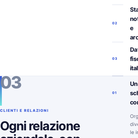
Sta
not
02
e
ar
Da
fis
03
ita
03
Un
sc
01
co
CLIENTI E RELAZIONI
Org
Ogni relazione
div
le 