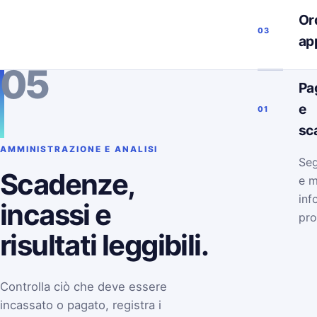
Ord
03
ap
05
Pa
e
01
sc
AMMINISTRAZIONE E ANALISI
Seg
Scadenze,
e m
inf
incassi e
pro
risultati leggibili.
Controlla ciò che deve essere
incassato o pagato, registra i