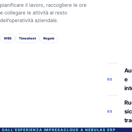
pianificare il lavoro, raccogliere le ore
e collegare le attività al resto
dell’operatività aziendale.
WBS
Timesheet
Regole
Au
e
02
in
Ruo
si
03
tra
DALL’ESPERIENZA IMPRESACLOUD A NEBULAS ERP