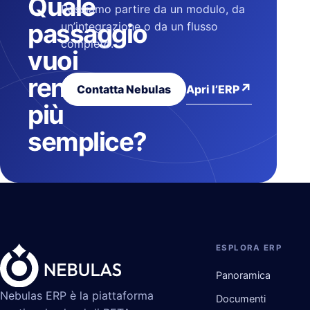
Quale
Possiamo partire da un modulo, da
passaggio
un’integrazione o da un flusso
completo.
vuoi
rendere
↗
Apri l’ERP
Contatta Nebulas
più
semplice?
ESPLORA ERP
Panoramica
Nebulas ERP è la piattaforma
Documenti