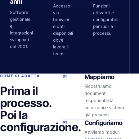
anni
Accesso
Funzioni
Software
via
attivabili e
gestionale
browser
configurabili
e
e dati
per ruoli e
integrazioni
disponibili
processi.
sviluppati
dove
dal 2001.
lavora il
team.
Mappiamo
COME SI ADATTA
01
Ricostruiamo
Prima il
documenti,
processo.
responsabilità,
eccezioni e sistemi
Poi la
già presenti.
Configuriamo
configurazione.
02
Attiviamo moduli,