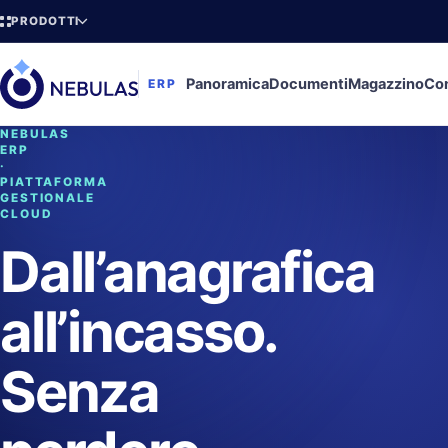
PRODOTTI
Panoramica
Documenti
Magazzino
Con
ERP
NEBULAS
ERP
·
PIATTAFORMA
GESTIONALE
CLOUD
Dall’anagrafica
all’incasso.
Senza