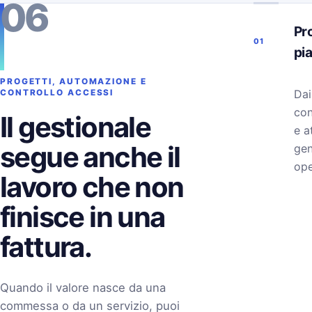
06
Pro
01
pi
PROGETTI, AUTOMAZIONE E
Dai
CONTROLLO ACCESSI
con
Il gestionale
e a
segue anche il
gen
ope
lavoro che non
finisce in una
fattura.
Quando il valore nasce da una
commessa o da un servizio, puoi