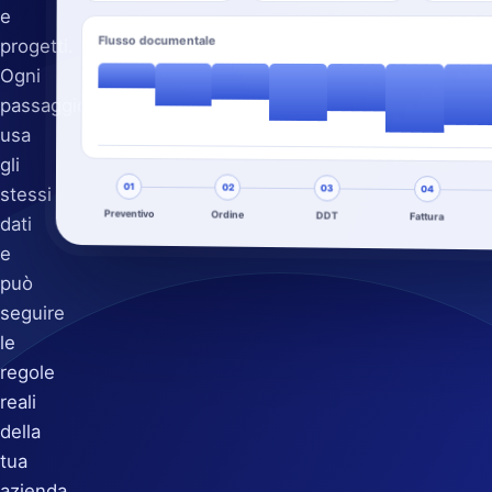
e
Flusso documentale
progetti.
Ogni
passaggio
usa
gli
01
02
03
stessi
04
Preventivo
Ordine
DDT
Fattura
dati
e
può
seguire
le
regole
reali
della
tua
azienda.