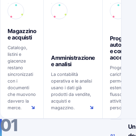
Magazzino
e acquisti
Progetti,
automazi
Catalogo,
e controll
listini e
accessi
Amministrazione
giacenze
e analisi
restano
Progetti, tem
sincronizzati
La contabilità
carichi, rego
con i
operativa e le analisi
permessi
documenti
usano i dati già
estendono il
che muovono
prodotti da vendite,
flusso ERP al
davvero la
acquisti e
attività delle
↘
↘
merce.
magazzino.
persone.
01
Un
do
01