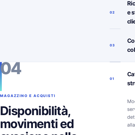
Ri
e s
02
cli
Co
03
co
04
Ca
01
st
MAGAZZINO E ACQUISTI
Mod
Disponibilità,
ser
det
movimenti ed
alla