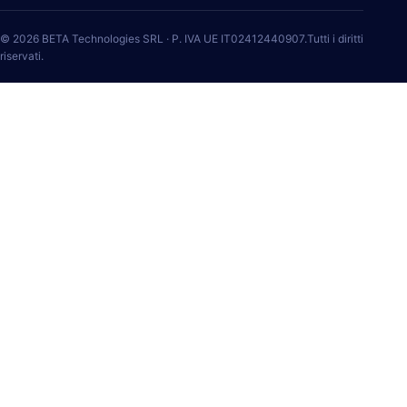
© 2026 BETA Technologies SRL · P. IVA UE IT02412440907.Tutti i diritti
riservati.