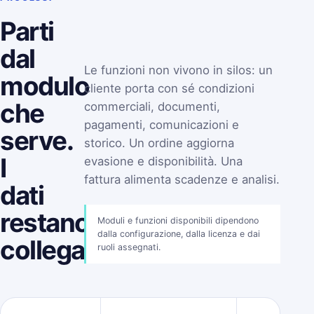
Parti
dal
Le funzioni non vivono in silos: un
modulo
cliente porta con sé condizioni
che
commerciali, documenti,
pagamenti, comunicazioni e
serve.
storico. Un ordine aggiorna
I
evasione e disponibilità. Una
fattura alimenta scadenze e analisi.
dati
restano
Moduli e funzioni disponibili dipendono
dalla configurazione, dalla licenza e dai
collegati.
ruoli assegnati.