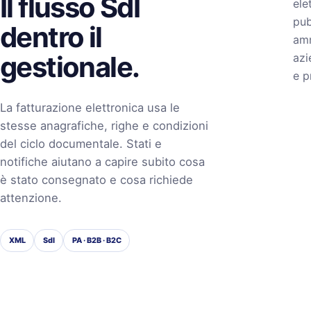
Il flusso SdI
ele
pub
dentro il
amm
gestionale.
azi
e p
La fatturazione elettronica usa le
stesse anagrafiche, righe e condizioni
del ciclo documentale. Stati e
notifiche aiutano a capire subito cosa
è stato consegnato e cosa richiede
attenzione.
XML
SdI
PA · B2B · B2C