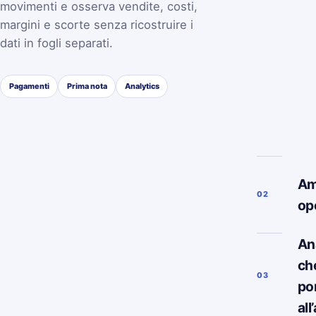
movimenti e osserva vendite, costi,
margini e scorte senza ricostruire i
dati in fogli separati.
Pagamenti
Prima nota
Analytics
Am
02
op
Ana
ch
03
po
all