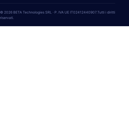
© 2026 BETA Technologies SRL · P. IVA UE IT02412440907.Tutti i diritti
riservati.