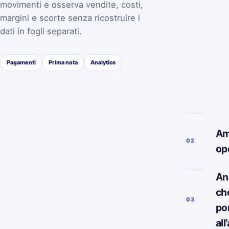
movimenti e osserva vendite, costi,
margini e scorte senza ricostruire i
dati in fogli separati.
Pagamenti
Prima nota
Analytics
Am
02
op
Ana
ch
03
po
all