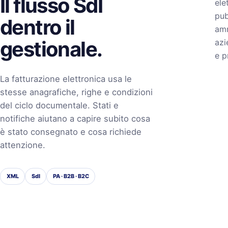
Il flusso SdI
ele
pub
dentro il
amm
gestionale.
azi
e p
La fatturazione elettronica usa le
stesse anagrafiche, righe e condizioni
del ciclo documentale. Stati e
notifiche aiutano a capire subito cosa
è stato consegnato e cosa richiede
attenzione.
XML
SdI
PA · B2B · B2C