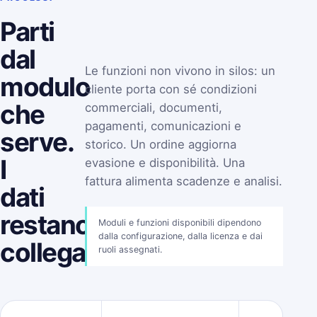
Parti
dal
Le funzioni non vivono in silos: un
modulo
cliente porta con sé condizioni
che
commerciali, documenti,
pagamenti, comunicazioni e
serve.
storico. Un ordine aggiorna
I
evasione e disponibilità. Una
fattura alimenta scadenze e analisi.
dati
restano
Moduli e funzioni disponibili dipendono
dalla configurazione, dalla licenza e dai
collegati.
ruoli assegnati.