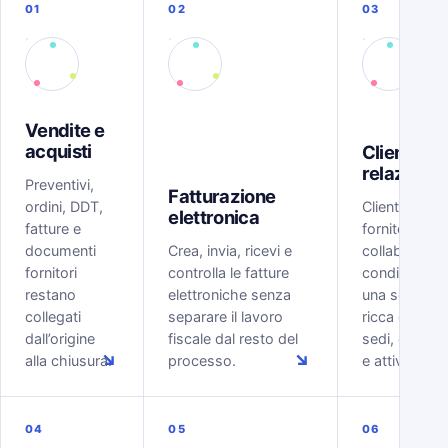
01
02
03
Vendite e
acquisti
Clienti e
relazioni
Preventivi,
Fatturazione
ordini, DDT,
Clienti, lead,
elettronica
fatture e
fornitori e
documenti
Crea, invia, ricevi e
collaboratori
fornitori
controlla le fatture
condividono
restano
elettroniche senza
una scheda
collegati
separare il lavoro
ricca di conta
dall’origine
fiscale dal resto del
sedi, docume
↘
↘
alla chiusura.
processo.
e attività.
04
05
06