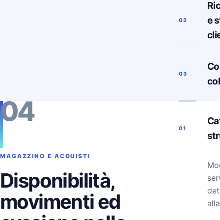
Ri
e s
02
cli
Co
03
co
04
Ca
01
st
MAGAZZINO E ACQUISTI
Mod
Disponibilità,
ser
det
movimenti ed
alla