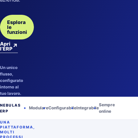
Esplora
le
funzioni
Apri
↗
l’ERP
Un unico
flusso,
configurato
intorno al
tuo lavoro.
Sempre
NEBULAS
Modulare
Configurabile
Integrabile
ERP
online
UNA
PIATTAFORMA,
MOLTI
PROCESSI