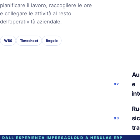
pianificare il lavoro, raccogliere le ore
e collegare le attività al resto
dell’operatività aziendale.
WBS
Timesheet
Regole
Au
e
02
in
Ruo
si
03
tra
DALL’ESPERIENZA IMPRESACLOUD A NEBULAS ERP