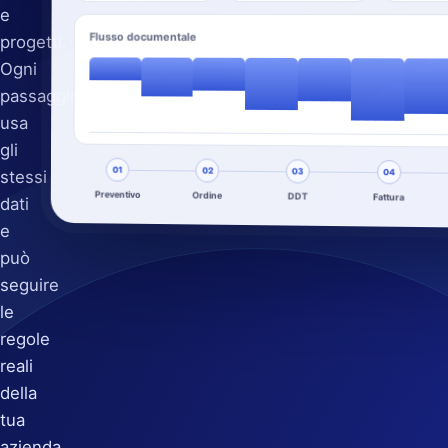
e
Flusso documentale
progetti.
Ogni
passaggio
usa
gli
01
02
03
stessi
04
Preventivo
Ordine
DDT
Fattura
dati
e
può
seguire
le
regole
reali
della
tua
azienda.