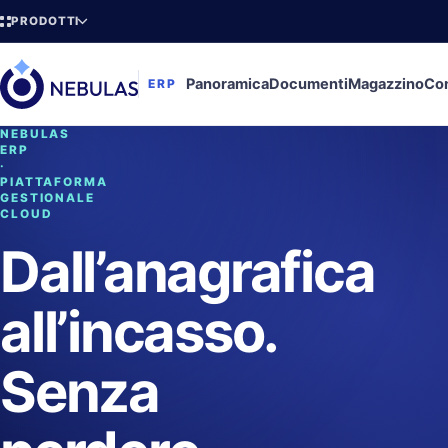
PRODOTTI
Panoramica
Documenti
Magazzino
Con
ERP
NEBULAS
ERP
·
PIATTAFORMA
GESTIONALE
CLOUD
Dall’anagrafica
all’incasso.
Senza