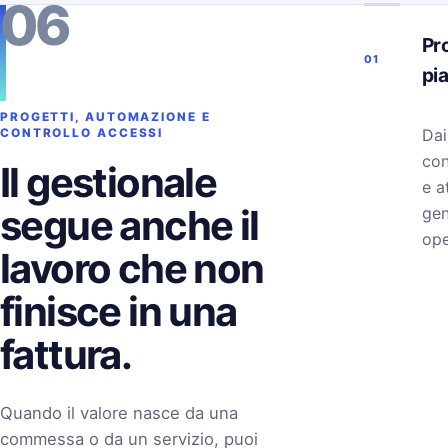
06
Pro
01
pi
PROGETTI, AUTOMAZIONE E
Dai
CONTROLLO ACCESSI
con
Il gestionale
e a
segue anche il
gen
ope
lavoro che non
finisce in una
fattura.
Quando il valore nasce da una
commessa o da un servizio, puoi