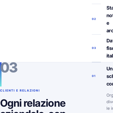
Sta
not
02
e
ar
Da
fis
03
ita
03
Un
sc
01
co
CLIENTI E RELAZIONI
Org
Ogni relazione
div
le 