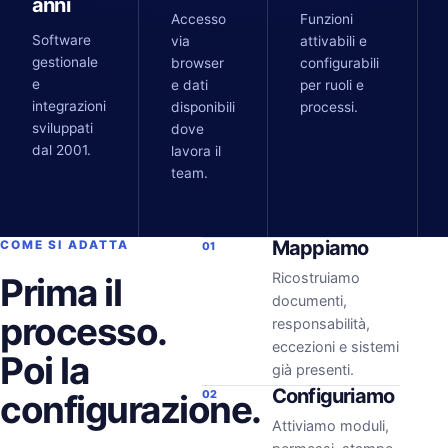
anni
Accesso
Funzioni
Software
via
attivabili e
gestionale
browser
configurabili
e
e dati
per ruoli e
integrazioni
disponibili
processi.
sviluppati
dove
dal 2001.
lavora il
team.
Mappiamo
COME SI ADATTA
01
Ricostruiamo
Prima il
documenti,
processo.
responsabilità,
eccezioni e sistemi
Poi la
già presenti.
Configuriamo
configurazione.
02
Attiviamo moduli,