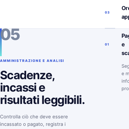
Ord
03
ap
05
Pa
e
01
sc
AMMINISTRAZIONE E ANALISI
Seg
Scadenze,
e m
inf
incassi e
pro
risultati leggibili.
Controlla ciò che deve essere
incassato o pagato, registra i