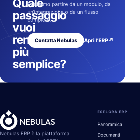
Quale
Possiamo partire da un modulo, da
passaggio
un’integrazione o da un flusso
completo.
vuoi
rendere
↗
Apri l’ERP
Contatta Nebulas
più
semplice?
ESPLORA ERP
Panoramica
Nebulas ERP è la piattaforma
Documenti