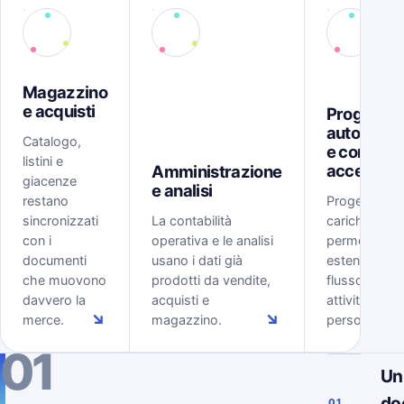
Magazzino
e acquisti
Progetti,
automazi
Catalogo,
e controll
listini e
accessi
Amministrazione
giacenze
e analisi
restano
Progetti, tem
sincronizzati
La contabilità
carichi, rego
con i
operativa e le analisi
permessi
documenti
usano i dati già
estendono il
che muovono
prodotti da vendite,
flusso ERP al
davvero la
acquisti e
attività delle
↘
↘
merce.
magazzino.
persone.
01
Un
do
01