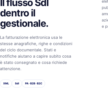
Il flusso SdI
ele
pub
dentro il
amm
gestionale.
azi
e p
La fatturazione elettronica usa le
stesse anagrafiche, righe e condizioni
del ciclo documentale. Stati e
notifiche aiutano a capire subito cosa
è stato consegnato e cosa richiede
attenzione.
XML
SdI
PA · B2B · B2C