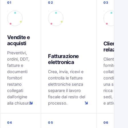
01
02
03
Vendite e
acquisti
Clienti e
relazioni
Preventivi,
Fatturazione
ordini, DDT,
Clienti, lead,
elettronica
fatture e
fornitori e
documenti
Crea, invia, ricevi e
collaboratori
fornitori
controlla le fatture
condividono
restano
elettroniche senza
una scheda
collegati
separare il lavoro
ricca di conta
dall’origine
fiscale dal resto del
sedi, docume
↘
↘
alla chiusura.
processo.
e attività.
04
05
06