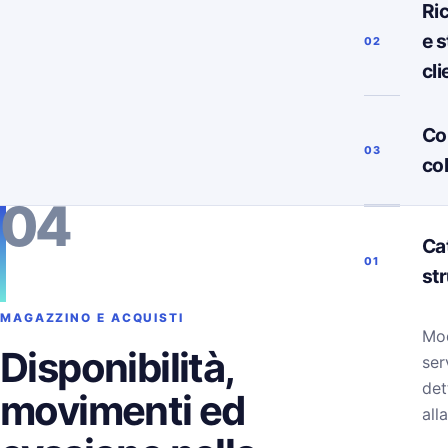
Ri
e s
02
cli
Co
03
co
04
Ca
01
st
MAGAZZINO E ACQUISTI
Mod
Disponibilità,
ser
det
movimenti ed
alla