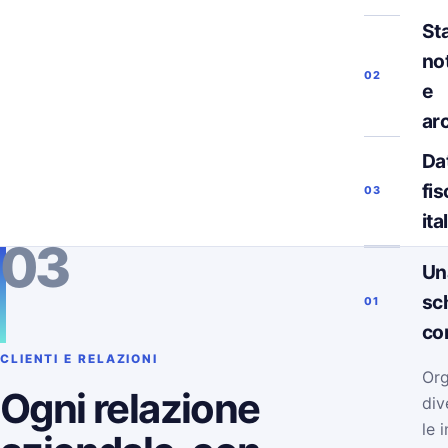
Sta
not
02
e
ar
Da
fis
03
ita
03
Un
sc
01
co
CLIENTI E RELAZIONI
Org
Ogni relazione
div
le 