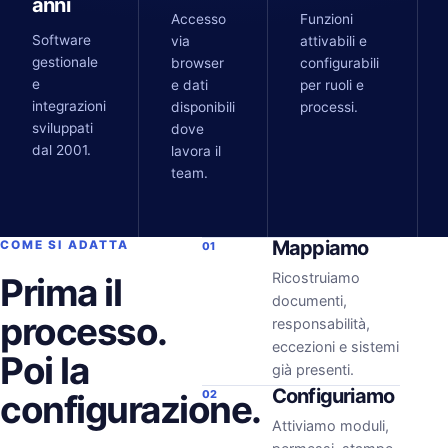
anni
Accesso
Funzioni
Software
via
attivabili e
gestionale
browser
configurabili
e
e dati
per ruoli e
integrazioni
disponibili
processi.
sviluppati
dove
dal 2001.
lavora il
team.
Mappiamo
COME SI ADATTA
01
Ricostruiamo
Prima il
documenti,
processo.
responsabilità,
eccezioni e sistemi
Poi la
già presenti.
Configuriamo
configurazione.
02
Attiviamo moduli,