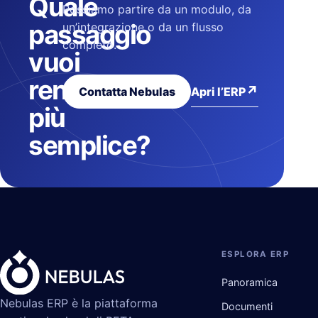
Quale
Possiamo partire da un modulo, da
passaggio
un’integrazione o da un flusso
completo.
vuoi
rendere
↗
Apri l’ERP
Contatta Nebulas
più
semplice?
ESPLORA ERP
Panoramica
Nebulas ERP è la piattaforma
Documenti