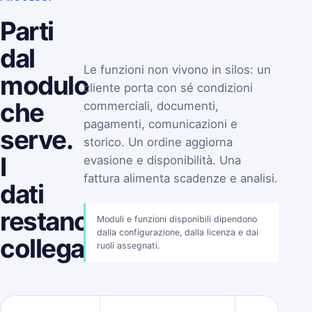
Parti
dal
Le funzioni non vivono in silos: un
modulo
cliente porta con sé condizioni
che
commerciali, documenti,
pagamenti, comunicazioni e
serve.
storico. Un ordine aggiorna
I
evasione e disponibilità. Una
fattura alimenta scadenze e analisi.
dati
restano
Moduli e funzioni disponibili dipendono
dalla configurazione, dalla licenza e dai
collegati.
ruoli assegnati.