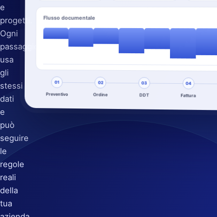
e
Flusso documentale
progetti.
Ogni
passaggio
usa
gli
01
02
03
stessi
04
Preventivo
Ordine
DDT
Fattura
dati
e
può
seguire
le
regole
reali
della
tua
azienda.