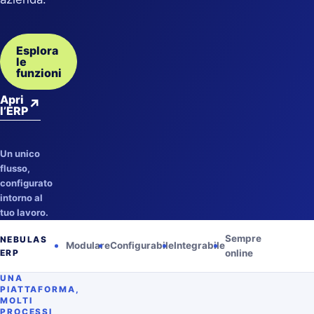
Esplora
le
funzioni
Apri
↗
l’ERP
Un unico
flusso,
configurato
intorno al
tuo lavoro.
Sempre
NEBULAS
Modulare
Configurabile
Integrabile
ERP
online
UNA
PIATTAFORMA,
MOLTI
PROCESSI