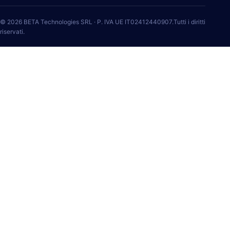
© 2026 BETA Technologies SRL · P. IVA UE IT02412440907.Tutti i diritti
riservati.