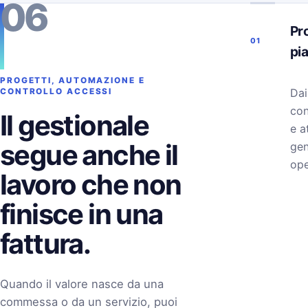
06
Pro
01
pi
PROGETTI, AUTOMAZIONE E
Dai
CONTROLLO ACCESSI
con
Il gestionale
e a
segue anche il
gen
ope
lavoro che non
finisce in una
fattura.
Quando il valore nasce da una
commessa o da un servizio, puoi