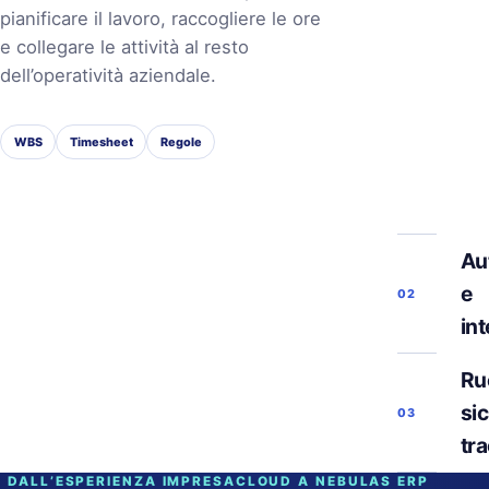
pianificare il lavoro, raccogliere le ore
e collegare le attività al resto
dell’operatività aziendale.
WBS
Timesheet
Regole
Au
e
02
in
Ruo
si
03
tra
DALL’ESPERIENZA IMPRESACLOUD A NEBULAS ERP