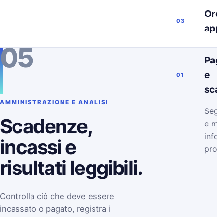
Ord
03
ap
05
Pa
e
01
sc
AMMINISTRAZIONE E ANALISI
Seg
Scadenze,
e m
inf
incassi e
pro
risultati leggibili.
Controlla ciò che deve essere
incassato o pagato, registra i