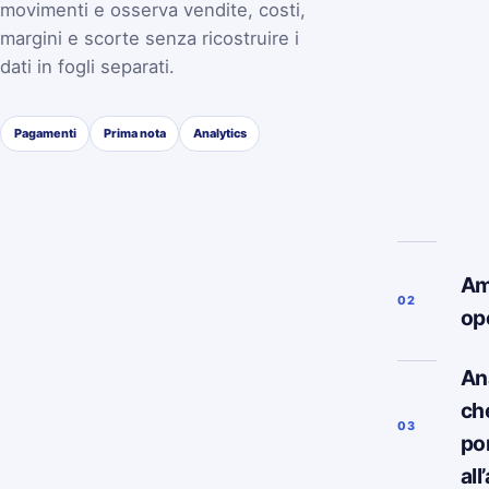
movimenti e osserva vendite, costi,
margini e scorte senza ricostruire i
dati in fogli separati.
Pagamenti
Prima nota
Analytics
Am
02
op
Ana
ch
03
po
all