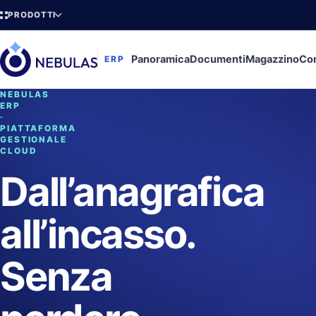
PRODOTTI
Panoramica
Documenti
Magazzino
Con
ERP
NEBULAS
ERP
·
PIATTAFORMA
GESTIONALE
CLOUD
Dall’anagrafica
all’incasso.
Senza