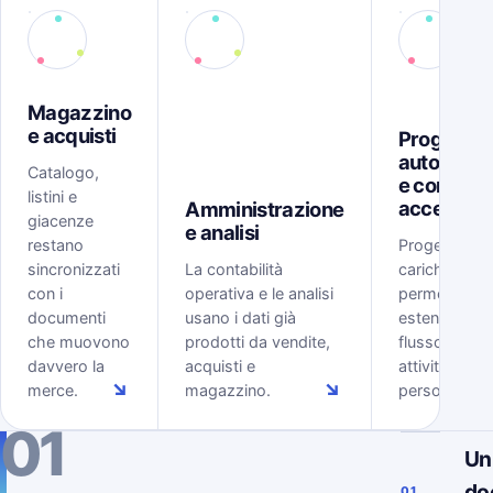
Magazzino
e acquisti
Progetti,
automazi
Catalogo,
e controll
listini e
accessi
Amministrazione
giacenze
e analisi
restano
Progetti, tem
sincronizzati
La contabilità
carichi, rego
con i
operativa e le analisi
permessi
documenti
usano i dati già
estendono il
che muovono
prodotti da vendite,
flusso ERP al
davvero la
acquisti e
attività delle
↘
↘
merce.
magazzino.
persone.
01
Un
do
01