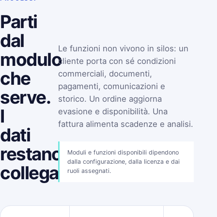
Parti
dal
Le funzioni non vivono in silos: un
modulo
cliente porta con sé condizioni
che
commerciali, documenti,
pagamenti, comunicazioni e
serve.
storico. Un ordine aggiorna
I
evasione e disponibilità. Una
fattura alimenta scadenze e analisi.
dati
restano
Moduli e funzioni disponibili dipendono
dalla configurazione, dalla licenza e dai
collegati.
ruoli assegnati.