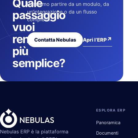
Quale
Possiamo partire da un modulo, da
passaggio
un’integrazione o da un flusso
completo.
vuoi
rendere
↗
Apri l’ERP
Contatta Nebulas
più
semplice?
ESPLORA ERP
Panoramica
Nebulas ERP è la piattaforma
Documenti