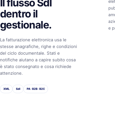
Il flusso SdI
ele
pub
dentro il
amm
gestionale.
azi
e p
La fatturazione elettronica usa le
stesse anagrafiche, righe e condizioni
del ciclo documentale. Stati e
notifiche aiutano a capire subito cosa
è stato consegnato e cosa richiede
attenzione.
XML
SdI
PA · B2B · B2C