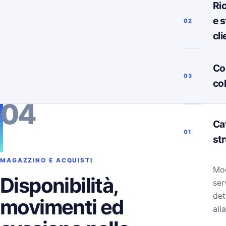
Ri
e s
02
cli
Co
03
co
04
Ca
01
st
MAGAZZINO E ACQUISTI
Mod
Disponibilità,
ser
det
movimenti ed
alla