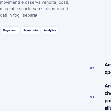
movimenti e osserva vendite, costi,
margini e scorte senza ricostruire i
dati in fogli separati.
Pagamenti
Prima nota
Analytics
Am
02
op
Ana
ch
03
po
all