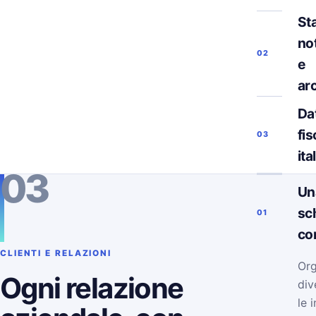
Sta
not
02
e
ar
Da
fis
03
ita
03
Un
sc
01
co
CLIENTI E RELAZIONI
Org
Ogni relazione
div
le 