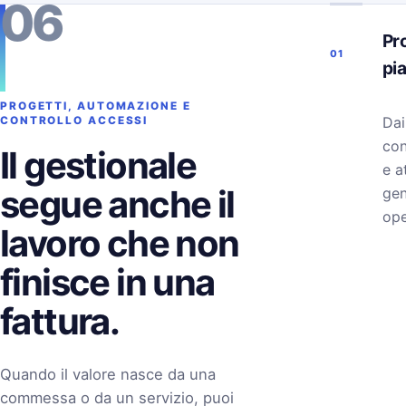
06
Pro
01
pi
PROGETTI, AUTOMAZIONE E
Dai
CONTROLLO ACCESSI
con
Il gestionale
e a
segue anche il
gen
ope
lavoro che non
finisce in una
fattura.
Quando il valore nasce da una
commessa o da un servizio, puoi