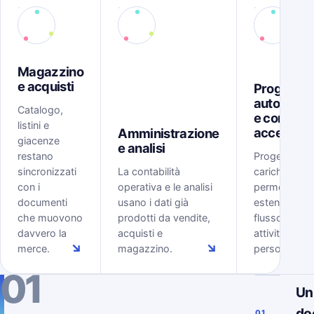
Magazzino
e acquisti
Progetti,
automazi
Catalogo,
e controll
listini e
accessi
Amministrazione
giacenze
e analisi
restano
Progetti, tem
sincronizzati
La contabilità
carichi, rego
con i
operativa e le analisi
permessi
documenti
usano i dati già
estendono il
che muovono
prodotti da vendite,
flusso ERP al
davvero la
acquisti e
attività delle
↘
↘
merce.
magazzino.
persone.
01
Un
do
01