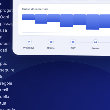
e
Flusso documentale
progetti.
Ogni
passaggio
usa
gli
01
02
03
stessi
04
Preventivo
Ordine
DDT
Fattura
dati
e
può
seguire
le
regole
reali
della
tua
azienda.