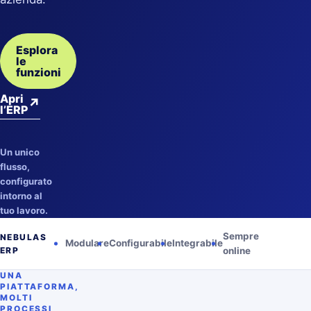
Esplora
le
funzioni
Apri
↗
l’ERP
Un unico
flusso,
configurato
intorno al
tuo lavoro.
Sempre
NEBULAS
Modulare
Configurabile
Integrabile
ERP
online
UNA
PIATTAFORMA,
MOLTI
PROCESSI