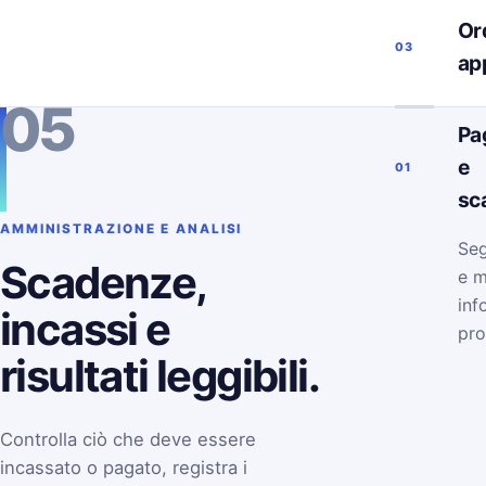
Ord
03
ap
05
Pa
e
01
sc
AMMINISTRAZIONE E ANALISI
Seg
Scadenze,
e m
inf
incassi e
pro
risultati leggibili.
Controlla ciò che deve essere
incassato o pagato, registra i