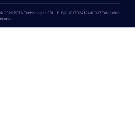
© 2026 BETA Technologies SRL · P. IVA UE IT02412440907.Tutti i diritti
riservati.