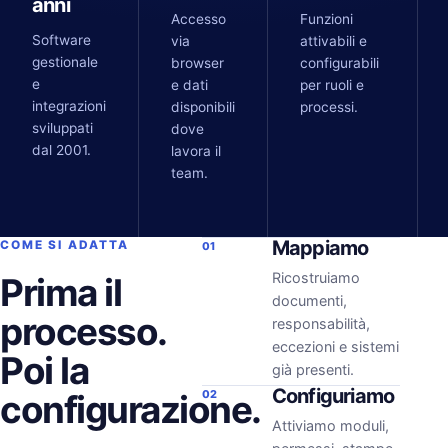
anni
Accesso
Funzioni
Software
via
attivabili e
gestionale
browser
configurabili
e
e dati
per ruoli e
integrazioni
disponibili
processi.
sviluppati
dove
dal 2001.
lavora il
team.
Mappiamo
COME SI ADATTA
01
Ricostruiamo
Prima il
documenti,
processo.
responsabilità,
eccezioni e sistemi
Poi la
già presenti.
Configuriamo
configurazione.
02
Attiviamo moduli,