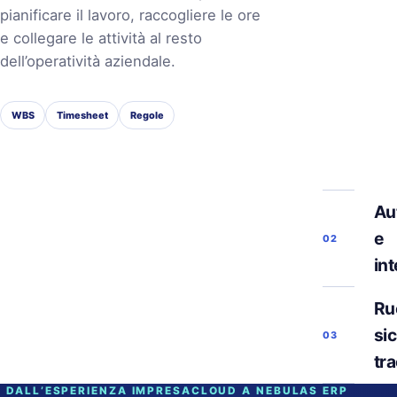
pianificare il lavoro, raccogliere le ore
e collegare le attività al resto
dell’operatività aziendale.
WBS
Timesheet
Regole
Au
e
02
in
Ruo
si
03
tra
DALL’ESPERIENZA IMPRESACLOUD A NEBULAS ERP