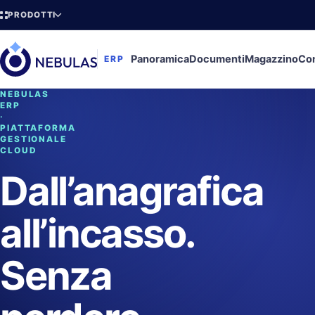
PRODOTTI
Panoramica
Documenti
Magazzino
Con
ERP
NEBULAS
ERP
·
PIATTAFORMA
GESTIONALE
CLOUD
Dall’anagrafica
all’incasso.
Senza