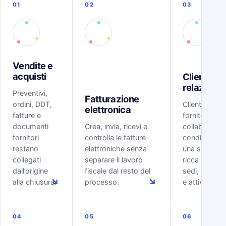
01
02
03
Vendite e
acquisti
Clienti e
relazioni
Preventivi,
Fatturazione
ordini, DDT,
Clienti, lead,
elettronica
fatture e
fornitori e
documenti
Crea, invia, ricevi e
collaboratori
fornitori
controlla le fatture
condividono
restano
elettroniche senza
una scheda
collegati
separare il lavoro
ricca di conta
dall’origine
fiscale dal resto del
sedi, docume
↘
↘
alla chiusura.
processo.
e attività.
04
05
06