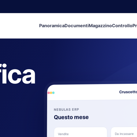
Panoramica
Documenti
Magazzino
Controllo
Pr
fica
Cruscotto
NEBULAS ERP
Questo mese
Da incassare
Vendite