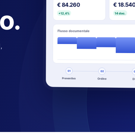
€ 18.54
€ 84.260
lo.
14 doc.
+12,4%
Flusso documentale
,
01
02
Preventivo
Ordine
D