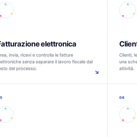
Fatturazione elettronica
Client
rea, invia, ricevi e controlla le fatture
Clienti, 
lettroniche senza separare il lavoro fiscale dal
una sche
esto del processo.
attività.
↘
5
06