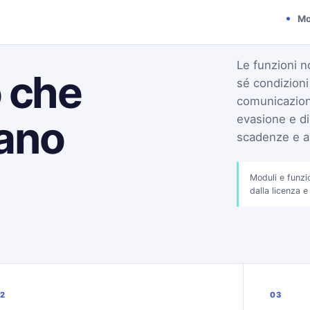
Mo
Le funzioni n
o che
sé condizion
comunicazioni
tano
evasione e di
scadenze e an
Moduli e funzi
dalla licenza e
2
03