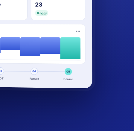
23
0
6 oggi
•••
03
04
05
DT
Fattura
Incasso