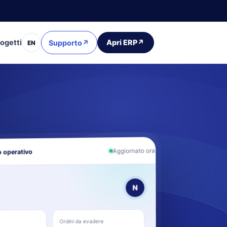
ogetti
Apri ERP
↗
Supporto
↗
EN
Aggiornato ora
 operativo
N
Ordini da evadere