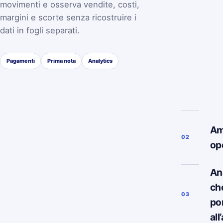
movimenti e osserva vendite, costi,
margini e scorte senza ricostruire i
dati in fogli separati.
Pagamenti
Prima nota
Analytics
Am
02
op
Ana
ch
03
po
all