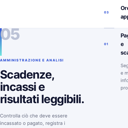
Ord
03
ap
05
Pa
e
01
sc
AMMINISTRAZIONE E ANALISI
Seg
Scadenze,
e m
inf
incassi e
pro
risultati leggibili.
Controlla ciò che deve essere
incassato o pagato, registra i