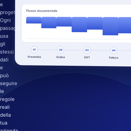
e
Flusso documentale
progetti.
Ogni
passaggio
usa
gli
01
02
03
stessi
04
Preventivo
Ordine
DDT
Fattura
dati
e
può
seguire
le
regole
reali
della
tua
azienda.