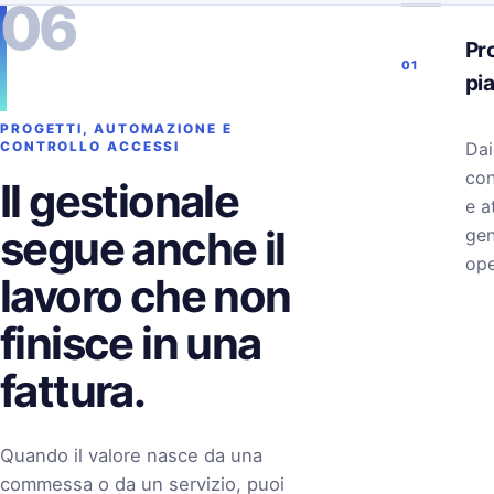
06
Pro
01
pi
PROGETTI, AUTOMAZIONE E
Dai
CONTROLLO ACCESSI
con
Il gestionale
e a
segue anche il
gen
ope
lavoro che non
finisce in una
fattura.
Quando il valore nasce da una
commessa o da un servizio, puoi