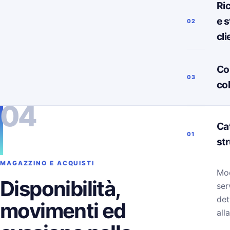
Ri
e s
02
cli
Co
03
co
04
Ca
01
st
MAGAZZINO E ACQUISTI
Mod
Disponibilità,
ser
det
movimenti ed
alla