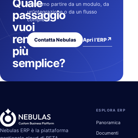
Quale
Possiamo partire da un modulo, da
passaggio
un’integrazione o da un flusso
completo.
vuoi
rendere
↗
Apri l’ERP
Contatta Nebulas
più
semplice?
ESPLORA ERP
Panoramica
Nebulas ERP è la piattaforma
Documenti