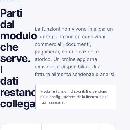
Parti
dal
Le funzioni non vivono in silos: un
modulo
cliente porta con sé condizioni
che
commerciali, documenti,
pagamenti, comunicazioni e
serve.
storico. Un ordine aggiorna
I
evasione e disponibilità. Una
fattura alimenta scadenze e analisi.
dati
restano
Moduli e funzioni disponibili dipendono
dalla configurazione, dalla licenza e dai
collegati.
ruoli assegnati.