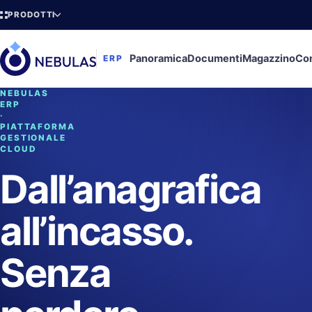
PRODOTTI
Panoramica
Documenti
Magazzino
Con
ERP
NEBULAS
ERP
·
PIATTAFORMA
GESTIONALE
CLOUD
Dall’anagrafica
all’incasso.
Senza