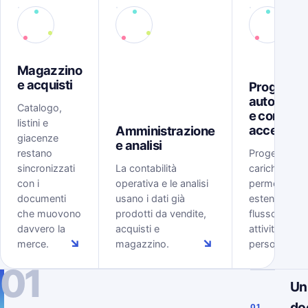
Magazzino
e acquisti
Progetti,
automazi
Catalogo,
e controll
listini e
accessi
Amministrazione
giacenze
e analisi
restano
Progetti, tem
sincronizzati
La contabilità
carichi, rego
con i
operativa e le analisi
permessi
documenti
usano i dati già
estendono il
che muovono
prodotti da vendite,
flusso ERP al
davvero la
acquisti e
attività delle
↘
↘
merce.
magazzino.
persone.
01
Un
do
01