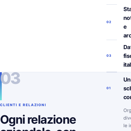
Sta
not
02
e
ar
Da
fis
03
ita
03
Un
sc
01
co
CLIENTI E RELAZIONI
Org
Ogni relazione
div
le 