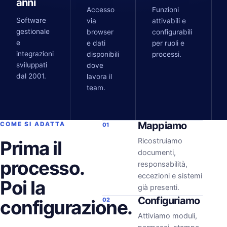
anni
Accesso
Funzioni
Software
via
attivabili e
gestionale
browser
configurabili
e
e dati
per ruoli e
integrazioni
disponibili
processi.
sviluppati
dove
dal 2001.
lavora il
team.
Mappiamo
COME SI ADATTA
01
Ricostruiamo
Prima il
documenti,
processo.
responsabilità,
eccezioni e sistemi
Poi la
già presenti.
Configuriamo
configurazione.
02
Attiviamo moduli,