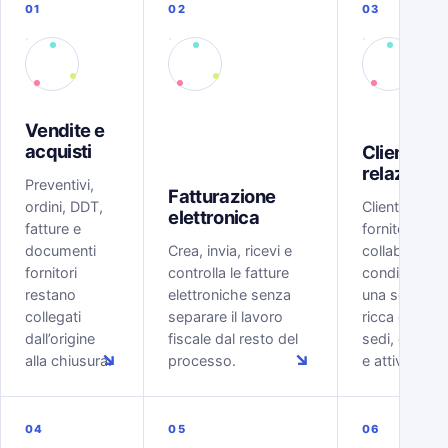
01
02
03
Vendite e
acquisti
Clienti e
relazioni
Preventivi,
Fatturazione
ordini, DDT,
Clienti, lead,
elettronica
fatture e
fornitori e
documenti
Crea, invia, ricevi e
collaboratori
fornitori
controlla le fatture
condividono
restano
elettroniche senza
una scheda
collegati
separare il lavoro
ricca di conta
dall’origine
fiscale dal resto del
sedi, docume
↘
↘
alla chiusura.
processo.
e attività.
04
05
06