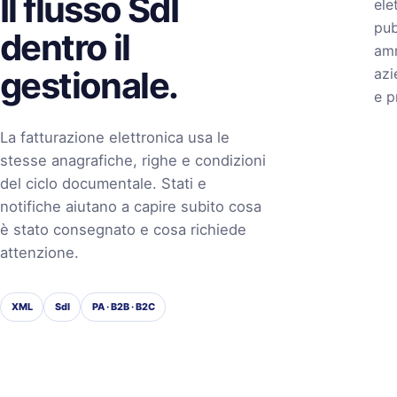
Il flusso SdI
ele
pub
dentro il
amm
gestionale.
azi
e p
La fatturazione elettronica usa le
stesse anagrafiche, righe e condizioni
del ciclo documentale. Stati e
notifiche aiutano a capire subito cosa
è stato consegnato e cosa richiede
attenzione.
XML
SdI
PA · B2B · B2C