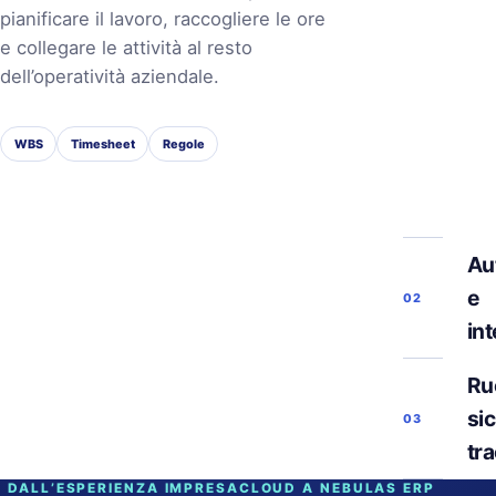
pianificare il lavoro, raccogliere le ore
e collegare le attività al resto
dell’operatività aziendale.
WBS
Timesheet
Regole
Au
e
02
in
Ruo
si
03
tra
DALL’ESPERIENZA IMPRESACLOUD A NEBULAS ERP