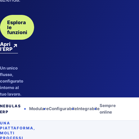
Esplora
le
funzioni
Apri
↗
l’ERP
Un unico
flusso,
configurato
intorno al
tuo lavoro.
Sempre
NEBULAS
Modulare
Configurabile
Integrabile
ERP
online
UNA
PIATTAFORMA,
MOLTI
PROCESSI