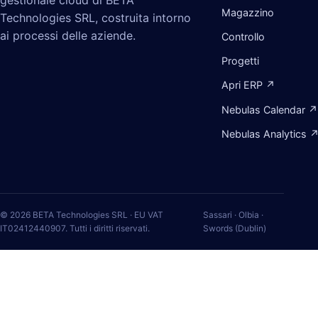
gestionale cloud di BETA
Magazzino
Technologies SRL, costruita intorno
ai processi delle aziende.
Controllo
Progetti
Apri ERP ↗
Nebulas Calendar ↗
Nebulas Analytics 
© 2026 BETA Technologies SRL · EU VAT
Sassari · Olbia ·
IT02412440907. Tutti i diritti riservati.
Swords (Dublin)