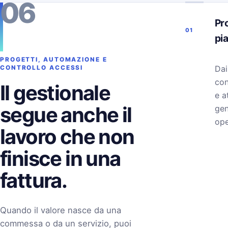
06
Pro
01
pi
PROGETTI, AUTOMAZIONE E
Dai
CONTROLLO ACCESSI
con
Il gestionale
e a
segue anche il
gen
ope
lavoro che non
finisce in una
fattura.
Quando il valore nasce da una
commessa o da un servizio, puoi