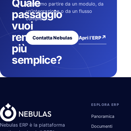
Quale
Possiamo partire da un modulo, da
passaggio
un’integrazione o da un flusso
completo.
vuoi
rendere
↗
Apri l’ERP
Contatta Nebulas
più
semplice?
ESPLORA ERP
Panoramica
Nebulas ERP è la piattaforma
Documenti