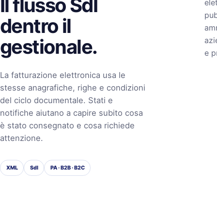
Il flusso SdI
ele
pub
dentro il
amm
gestionale.
azi
e p
La fatturazione elettronica usa le
stesse anagrafiche, righe e condizioni
del ciclo documentale. Stati e
notifiche aiutano a capire subito cosa
è stato consegnato e cosa richiede
attenzione.
XML
SdI
PA · B2B · B2C