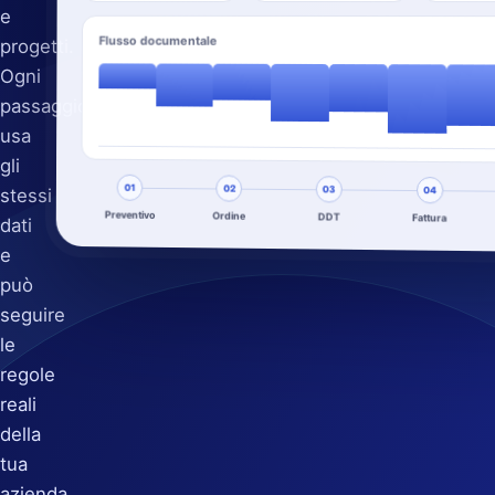
e
Flusso documentale
progetti.
Ogni
passaggio
usa
gli
01
02
03
stessi
04
Preventivo
Ordine
DDT
Fattura
dati
e
può
seguire
le
regole
reali
della
tua
azienda.