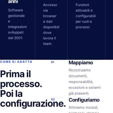
anni
Accesso
Funzioni
Software
via
attivabili e
gestionale
browser
configurabili
e
e dati
per ruoli e
integrazioni
disponibili
processi.
sviluppati
dove
dal 2001.
lavora il
team.
Mappiamo
COME SI ADATTA
01
Ricostruiamo
Prima il
documenti,
processo.
responsabilità,
eccezioni e sistemi
Poi la
già presenti.
Configuriamo
configurazione.
02
Attiviamo moduli,