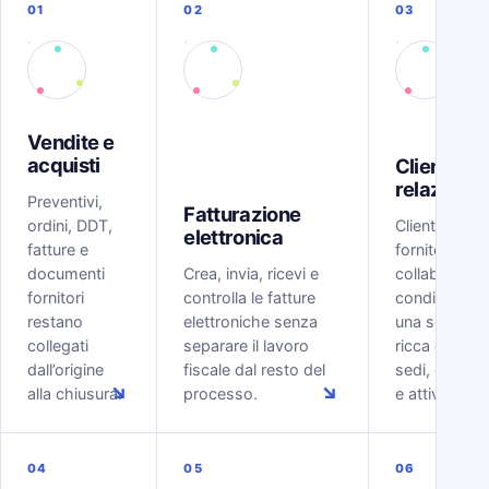
01
02
03
Vendite e
acquisti
Clienti e
relazioni
Preventivi,
Fatturazione
ordini, DDT,
Clienti, lead,
elettronica
fatture e
fornitori e
documenti
Crea, invia, ricevi e
collaboratori
fornitori
controlla le fatture
condividono
restano
elettroniche senza
una scheda
collegati
separare il lavoro
ricca di conta
dall’origine
fiscale dal resto del
sedi, docume
↘
↘
alla chiusura.
processo.
e attività.
04
05
06