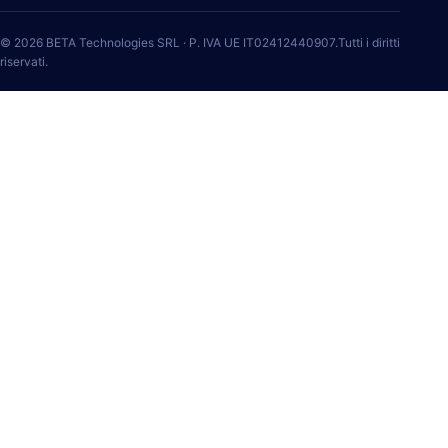
© 2026 BETA Technologies SRL · P. IVA UE IT02412440907.Tutti i diritti
riservati.