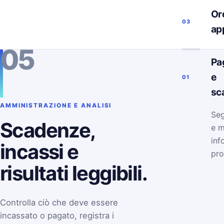
Ord
03
ap
05
Pa
e
01
sc
AMMINISTRAZIONE E ANALISI
Seg
Scadenze,
e m
inf
incassi e
pro
risultati leggibili.
Controlla ciò che deve essere
incassato o pagato, registra i