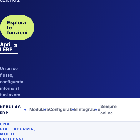
Esplora
le
funzioni
Apri
↗
l’ERP
Un unico
flusso,
configurato
intorno al
tuo lavoro.
Sempre
NEBULAS
Modulare
Configurabile
Integrabile
ERP
online
UNA
PIATTAFORMA,
MOLTI
PROCESSI