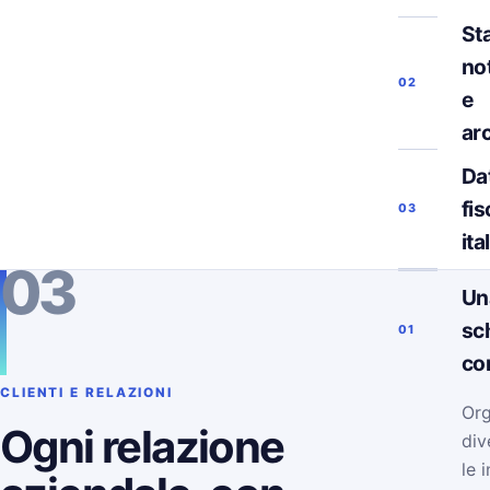
Sta
not
02
e
ar
Da
fis
03
ita
03
Un
sc
01
co
CLIENTI E RELAZIONI
Org
Ogni relazione
div
le 