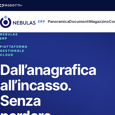
PRODOTTI
Panoramica
Documenti
Magazzino
Con
ERP
NEBULAS
ERP
·
PIATTAFORMA
GESTIONALE
CLOUD
Dall’anagrafica
all’incasso.
Senza