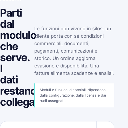
Parti
dal
Le funzioni non vivono in silos: un
modulo
cliente porta con sé condizioni
che
commerciali, documenti,
pagamenti, comunicazioni e
serve.
storico. Un ordine aggiorna
I
evasione e disponibilità. Una
fattura alimenta scadenze e analisi.
dati
restano
Moduli e funzioni disponibili dipendono
dalla configurazione, dalla licenza e dai
collegati.
ruoli assegnati.