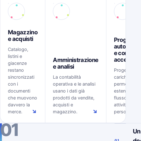
Magazzino
e acquisti
Progetti,
automazi
Catalogo,
e controll
listini e
accessi
Amministrazione
giacenze
e analisi
restano
Progetti, tem
sincronizzati
La contabilità
carichi, rego
con i
operativa e le analisi
permessi
documenti
usano i dati già
estendono il
che muovono
prodotti da vendite,
flusso ERP al
davvero la
acquisti e
attività delle
↘
↘
merce.
magazzino.
persone.
01
Un
do
01