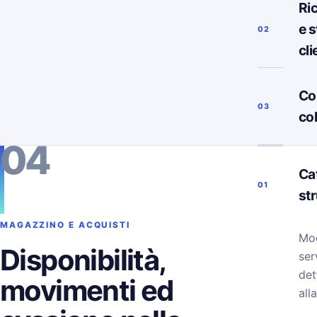
Ri
e s
02
cli
Co
03
co
04
Ca
01
st
MAGAZZINO E ACQUISTI
Mod
Disponibilità,
ser
det
movimenti ed
alla