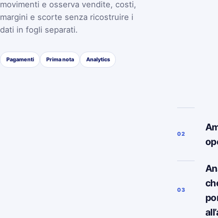
movimenti e osserva vendite, costi,
margini e scorte senza ricostruire i
dati in fogli separati.
Pagamenti
Prima nota
Analytics
Am
02
op
Ana
ch
03
po
all