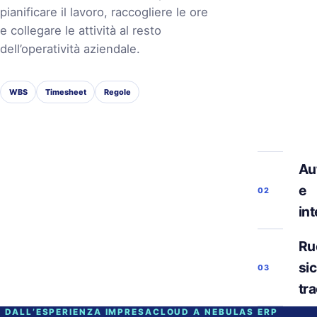
pianificare il lavoro, raccogliere le ore
e collegare le attività al resto
dell’operatività aziendale.
WBS
Timesheet
Regole
Au
e
02
in
Ruo
si
03
tra
DALL’ESPERIENZA IMPRESACLOUD A NEBULAS ERP