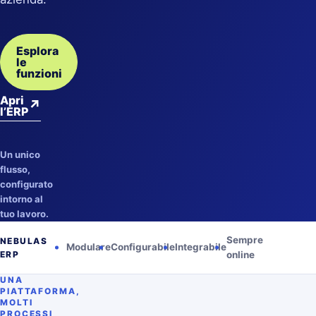
Esplora
le
funzioni
Apri
↗
l’ERP
Un unico
flusso,
configurato
intorno al
tuo lavoro.
Sempre
NEBULAS
Modulare
Configurabile
Integrabile
ERP
online
UNA
PIATTAFORMA,
MOLTI
PROCESSI