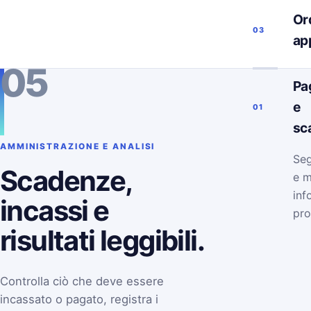
Ord
03
ap
05
Pa
e
01
sc
AMMINISTRAZIONE E ANALISI
Seg
Scadenze,
e m
inf
incassi e
pro
risultati leggibili.
Controlla ciò che deve essere
incassato o pagato, registra i