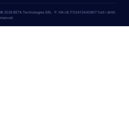
© 2026 BETA Technologies SRL · P. IVA UE IT02412440907.Tutti i diritti
riservati.