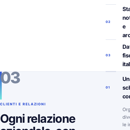
Sta
not
02
e
ar
Da
fis
03
ita
03
Un
sc
01
co
CLIENTI E RELAZIONI
Org
Ogni relazione
div
le 