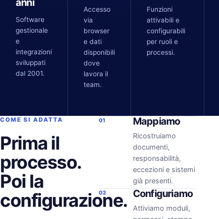
anni
Accesso
Funzioni
Software
via
attivabili e
gestionale
browser
configurabili
e
e dati
per ruoli e
integrazioni
disponibili
processi.
sviluppati
dove
dal 2001.
lavora il
team.
Mappiamo
COME SI ADATTA
01
Ricostruiamo
Prima il
documenti,
processo.
responsabilità,
eccezioni e sistemi
Poi la
già presenti.
Configuriamo
configurazione.
02
Attiviamo moduli,