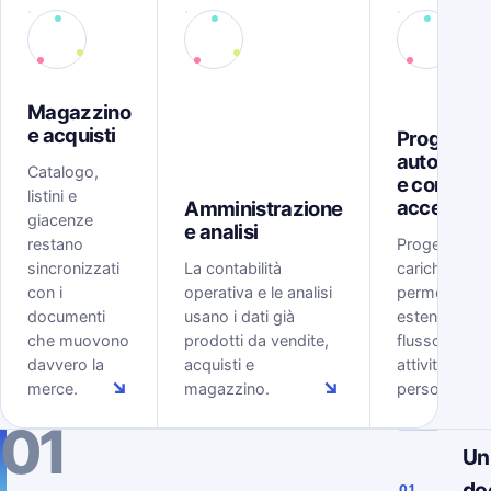
Magazzino
e acquisti
Progetti,
automazi
Catalogo,
e controll
listini e
accessi
Amministrazione
giacenze
e analisi
restano
Progetti, tem
sincronizzati
La contabilità
carichi, rego
con i
operativa e le analisi
permessi
documenti
usano i dati già
estendono il
che muovono
prodotti da vendite,
flusso ERP al
davvero la
acquisti e
attività delle
↘
↘
merce.
magazzino.
persone.
01
Un
do
01