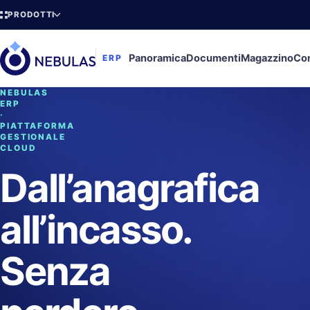
PRODOTTI
Panoramica
Documenti
Magazzino
Con
ERP
NEBULAS
ERP
·
PIATTAFORMA
GESTIONALE
CLOUD
Dall’anagrafica
all’incasso.
Senza