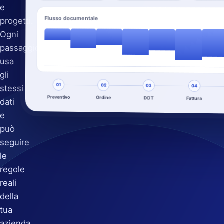
e
Flusso documentale
progetti.
Ogni
passaggio
usa
gli
01
02
03
stessi
04
Preventivo
Ordine
DDT
Fattura
dati
e
può
seguire
le
regole
reali
della
tua
azienda.