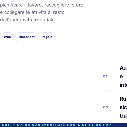
pianificare il lavoro, raccogliere le ore
e collegare le attività al resto
dell’operatività aziendale.
WBS
Timesheet
Regole
Au
e
02
in
Ruo
si
03
tra
DALL’ESPERIENZA IMPRESACLOUD A NEBULAS ERP