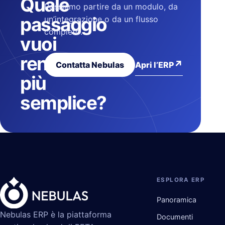
Quale
Possiamo partire da un modulo, da
passaggio
un’integrazione o da un flusso
completo.
vuoi
rendere
↗
Apri l’ERP
Contatta Nebulas
più
semplice?
ESPLORA ERP
Panoramica
Nebulas ERP è la piattaforma
Documenti