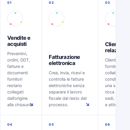
01
02
03
Vendite e
acquisti
Clienti e
relazioni
Preventivi,
Fatturazione
ordini, DDT,
Clienti, lead,
elettronica
fatture e
fornitori e
documenti
Crea, invia, ricevi e
collaboratori
fornitori
controlla le fatture
condividono
restano
elettroniche senza
una scheda
collegati
separare il lavoro
ricca di conta
dall’origine
fiscale dal resto del
sedi, docume
↘
↘
alla chiusura.
processo.
e attività.
04
05
06