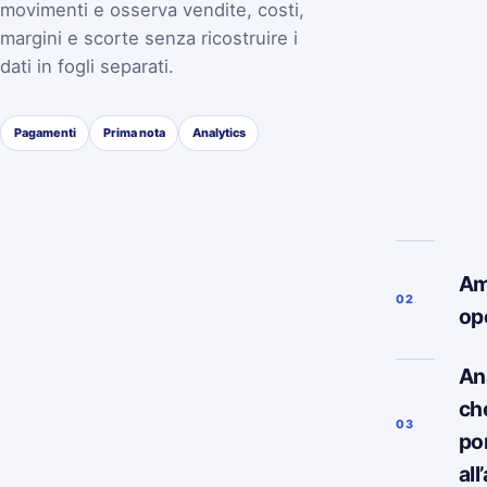
movimenti e osserva vendite, costi,
margini e scorte senza ricostruire i
dati in fogli separati.
Pagamenti
Prima nota
Analytics
Am
02
op
Ana
ch
03
po
all