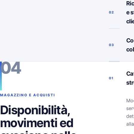
Ri
e s
02
cli
Co
03
co
04
Ca
01
st
MAGAZZINO E ACQUISTI
Mod
Disponibilità,
ser
det
movimenti ed
alla