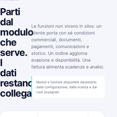
Parti
dal
Le funzioni non vivono in silos: un
modulo
cliente porta con sé condizioni
che
commerciali, documenti,
pagamenti, comunicazioni e
serve.
storico. Un ordine aggiorna
I
evasione e disponibilità. Una
fattura alimenta scadenze e analisi.
dati
restano
Moduli e funzioni disponibili dipendono
dalla configurazione, dalla licenza e dai
collegati.
ruoli assegnati.