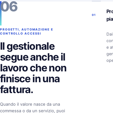
06
Pro
01
pi
PROGETTI, AUTOMAZIONE E
Dai
CONTROLLO ACCESSI
con
Il gestionale
e a
segue anche il
gen
ope
lavoro che non
finisce in una
fattura.
Quando il valore nasce da una
commessa o da un servizio, puoi